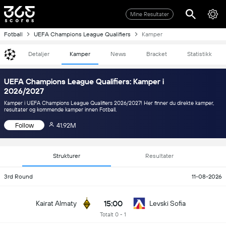
Mine Resultater
Fotball
UEFA Champions League Qualifiers
Kamper
Detaljer
Kamper
News
Bracket
Statistikk
UEFA Champions League Qualifiers: Kamper i
2026/2027
Kamper i UEFA Champions League Qualifiers 2026/2027! Her finner du direkte kamper,
resultater og kommende kamper innen Fotball.
Follow
41.92M
Strukturer
Resultater
3rd Round
11-08-2026
15:00
Kairat Almaty
Levski Sofia
Totalt 0 - 1