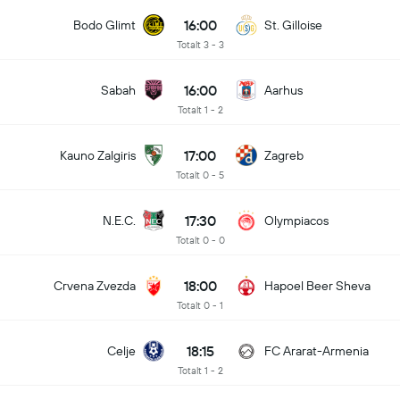
16:00
Bodo Glimt
St. Gilloise
Totalt 3 - 3
16:00
Sabah
Aarhus
Totalt 1 - 2
17:00
Kauno Zalgiris
Zagreb
Totalt 0 - 5
17:30
N.E.C.
Olympiacos
Totalt 0 - 0
18:00
Crvena Zvezda
Hapoel Beer Sheva
Totalt 0 - 1
18:15
Celje
FC Ararat-Armenia
Totalt 1 - 2