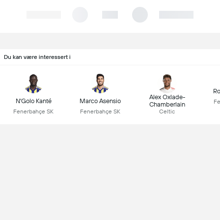
Du kan være interessert i
Ro
Alex Oxlade-
N'Golo Kanté
Marco Asensio
Fe
Chamberlain
Fenerbahçe SK
Fenerbahçe SK
Celtic