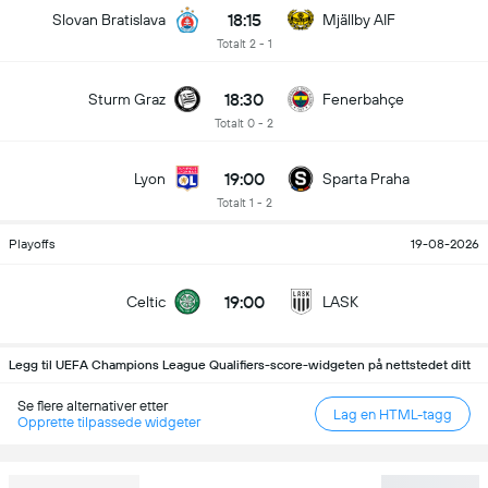
18:15
Slovan Bratislava
Mjällby AIF
Totalt 2 - 1
18:30
Sturm Graz
Fenerbahçe
Totalt 0 - 2
19:00
Lyon
Sparta Praha
Totalt 1 - 2
Playoffs
19-08-2026
19:00
Celtic
LASK
Legg til UEFA Champions League Qualifiers-score-widgeten på nettstedet ditt
Se flere alternativer etter
Lag en HTML-tagg
Opprette tilpassede widgeter