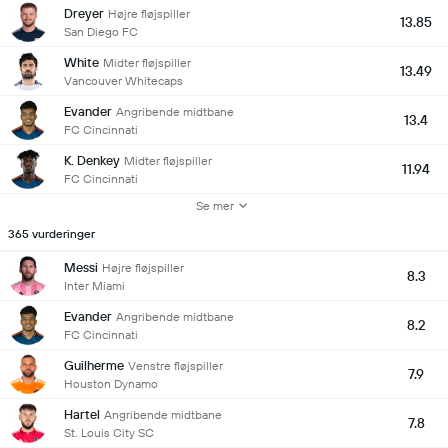
Dreyer
Højre fløjspiller
13.85
San Diego FC
White
Midter fløjspiller
13.49
Vancouver Whitecaps
Evander
Angribende midtbane
13.4
FC Cincinnati
K. Denkey
Midter fløjspiller
11.94
FC Cincinnati
Se mer
365 vurderinger
Messi
Højre fløjspiller
8.3
Inter Miami
Evander
Angribende midtbane
8.2
FC Cincinnati
Guilherme
Venstre fløjspiller
7.9
Houston Dynamo
Hartel
Angribende midtbane
7.8
St. Louis City SC