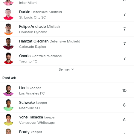
Inter Miami
Durkin
Defensive Midfield
7
St. Louis City SC
Felipe Andrade
Midtbak
7
Houston Dynamo
Hamzat Ojediran
Defensive Midfield
7
Colorado Rapids
Osorio
Centrale midtbane
7
Toronto FC
Se mer
Rent ark
Lloris
keeper
10
Los Angeles FC
Schwake
keeper
8
Nashville SC
Yohei Takaoka
keeper
6
Vancouver Whitecaps
Brady
keeper