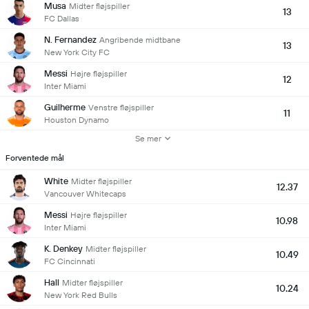
Musa
Midter fløjspiller
13
FC Dallas
N. Fernandez
Angribende midtbane
13
New York City FC
Messi
Højre fløjspiller
12
Inter Miami
Guilherme
Venstre fløjspiller
11
Houston Dynamo
Se mer
Forventede mål
White
Midter fløjspiller
12.37
Vancouver Whitecaps
Messi
Højre fløjspiller
10.98
Inter Miami
K. Denkey
Midter fløjspiller
10.49
FC Cincinnati
Hall
Midter fløjspiller
10.24
New York Red Bulls