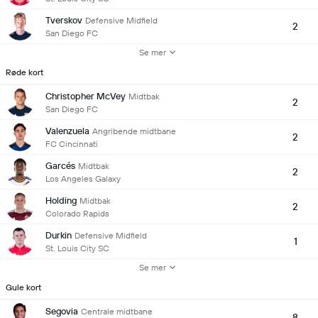
Tverskov
Defensive Midfield
2
San Diego FC
Se mer
Røde kort
Christopher McVey
Midtbak
2
San Diego FC
Valenzuela
Angribende midtbane
2
FC Cincinnati
Garcés
Midtbak
2
Los Angeles Galaxy
Holding
Midtbak
2
Colorado Rapids
Durkin
Defensive Midfield
1
St. Louis City SC
Se mer
Gule kort
Segovia
Centrale midtbane
8