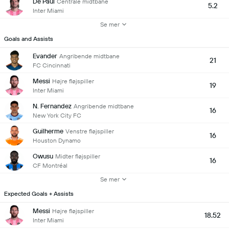
De Paul
Centrale midtbane
5.2
Inter Miami
Se mer
Goals and Assists
Evander
Angribende midtbane
21
FC Cincinnati
Messi
Højre fløjspiller
19
Inter Miami
N. Fernandez
Angribende midtbane
16
New York City FC
Guilherme
Venstre fløjspiller
16
Houston Dynamo
Owusu
Midter fløjspiller
16
CF Montréal
Se mer
Expected Goals + Assists
Messi
Højre fløjspiller
18.52
Inter Miami