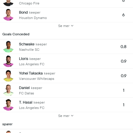
6
Chicago Fire
Bond
keeper
6
Houston Dynamo
Se mer
Goals Conceded
Schwake
keeper
0.8
Nashville SC
Lloris
keeper
0.9
Los Angeles FC
Yohei Takaoka
keeper
0.9
Vancouver Whitecaps
Daniel
keeper
1
FC Dallas
T. Hasal
keeper
1
Los Angeles FC
Se mer
sparer