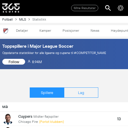
Mine Resultater
Fotball
MLS
Statistikk
Detaljer
Kamper
Posisjoner
News
Høydepunk
Toppspillere i Major League Soccer
Oppdaterte statistikker for alle ligaene og cupene til #COMPETITOR_NAME
Follow
8.94M
Spillere
Lag
Mål
Cuypers
Midter fløjspiller
13
Chicago Fire
(Forlot klubben)