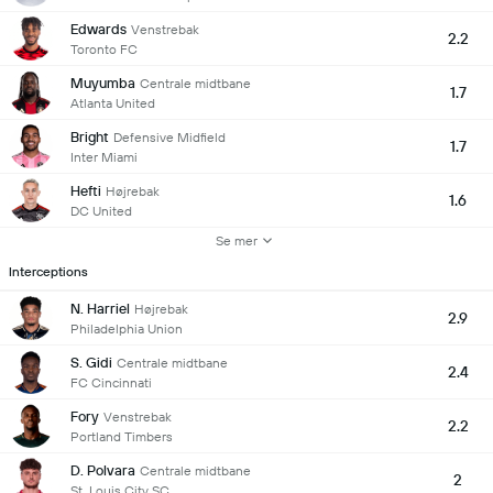
Edwards
Venstrebak
2.2
Toronto FC
Muyumba
Centrale midtbane
1.7
Atlanta United
Bright
Defensive Midfield
1.7
Inter Miami
Hefti
Højrebak
1.6
DC United
Se mer
Interceptions
N. Harriel
Højrebak
2.9
Philadelphia Union
S. Gidi
Centrale midtbane
2.4
FC Cincinnati
Fory
Venstrebak
2.2
Portland Timbers
D. Polvara
Centrale midtbane
2
St. Louis City SC