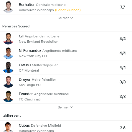
Berhalter
Centrale midtbane
7.7
Vancouver Whitecaps
(Forlot klubben)
Se mer
Penalties Scored
Gil
Angribende midtbane
4/4
New England Revolution
N. Fernandez
Angribende midtbane
4/4
New York City FC
Owusu
Midter fløjspiller
4/4
CF Montréal
Dreyer
Højre fløjspiller
3/3
San Diego FC
Evander
Angribende midtbane
3/3
FC Cincinnati
Se mer
takling vant
Cubas
Defensive Midfield
2.6
Vancouver Whitecaps