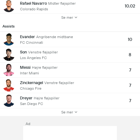
Rafael Navarro
Midter fløjspiller
10.02
Colorado Rapids
Se mer
Assists
Evander
Angribende midtbane
10
FC Cincinnati
Son
Venstre fløjspiller
8
Los Angeles FC
Messi
Højre fløjspiller
7
Inter Miami
Zinckernagel
Venstre fløjspiller
7
Chicago Fire
Dreyer
Højre fløjspiller
7
San Diego FC
Se mer
Ad