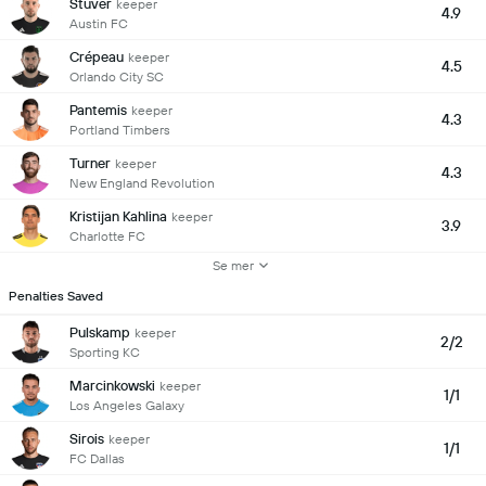
Stuver
keeper
4.9
Austin FC
Crépeau
keeper
4.5
Orlando City SC
Pantemis
keeper
4.3
Portland Timbers
Turner
keeper
4.3
New England Revolution
Kristijan Kahlina
keeper
3.9
Charlotte FC
Se mer
Penalties Saved
Pulskamp
keeper
2/2
Sporting KC
Marcinkowski
keeper
1/1
Los Angeles Galaxy
Sirois
keeper
1/1
FC Dallas