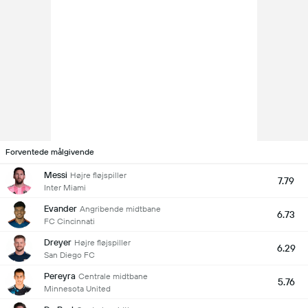
Forventede målgivende
Messi
Højre fløjspiller
7.79
Inter Miami
Evander
Angribende midtbane
6.73
FC Cincinnati
Dreyer
Højre fløjspiller
6.29
San Diego FC
Pereyra
Centrale midtbane
5.76
Minnesota United