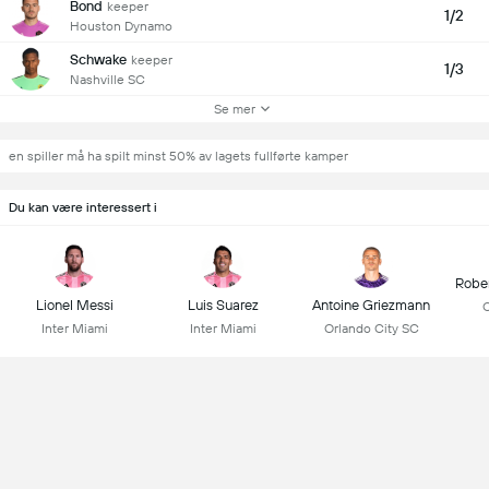
Bond
keeper
1/2
Houston Dynamo
Schwake
keeper
1/3
Nashville SC
Se mer
en spiller må ha spilt minst 50% av lagets fullførte kamper
Du kan være interessert i
Robe
Lionel Messi
Luis Suarez
Antoine Griezmann
C
Inter Miami
Inter Miami
Orlando City SC