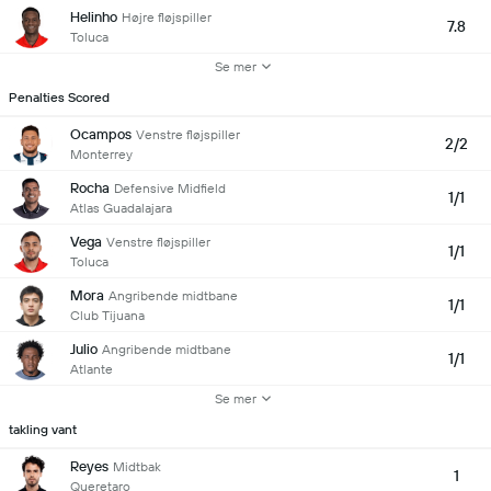
Helinho
Højre fløjspiller
7.8
Toluca
Se mer
Penalties Scored
Ocampos
Venstre fløjspiller
2/2
Monterrey
Rocha
Defensive Midfield
1/1
Atlas Guadalajara
Vega
Venstre fløjspiller
1/1
Toluca
Mora
Angribende midtbane
1/1
Club Tijuana
Julio
Angribende midtbane
1/1
Atlante
Se mer
takling vant
Reyes
Midtbak
1
Queretaro