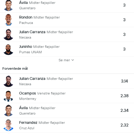
Ávila
Midter fløjspiller
3
Queretaro
Rondon
Midter fløjspiller
3
Pachuca
Julian Carranza
Midter fløjspiller
3
Necaxa
Juninho
Midter fløjspiller
3
Pumas UNAM
Se mer
Forventede mål
Julian Carranza
Midter fløjspiller
3.14
Necaxa
Ocampos
Venstre fløjspiller
2.38
Monterrey
Ávila
Midter fløjspiller
2.34
Queretaro
Fernandez
Midter fløjspiller
2.32
Cruz Azul