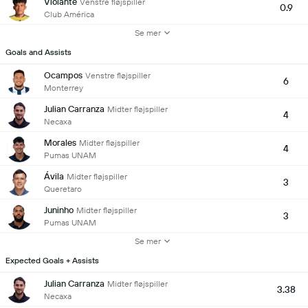
Violante
Venstre fløjspiller
0.9
Club América
Se mer
Goals and Assists
Ocampos
Venstre fløjspiller
6
Monterrey
Julian Carranza
Midter fløjspiller
4
Necaxa
Morales
Midter fløjspiller
4
Pumas UNAM
Ávila
Midter fløjspiller
3
Queretaro
Juninho
Midter fløjspiller
3
Pumas UNAM
Se mer
Expected Goals + Assists
Julian Carranza
Midter fløjspiller
3.38
Necaxa