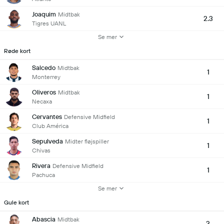
Joaquim
Midtbak
2.3
Tigres UANL
Se mer
Røde kort
Salcedo
Midtbak
1
Monterrey
Oliveros
Midtbak
1
Necaxa
Cervantes
Defensive Midfield
1
Club América
Sepulveda
Midter fløjspiller
1
Chivas
Rivera
Defensive Midfield
1
Pachuca
Se mer
Gule kort
Abascia
Midtbak
3