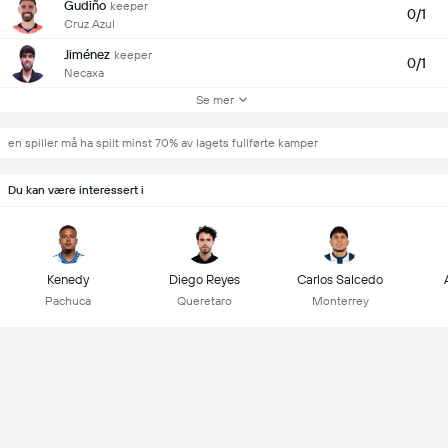
Gudiño
keeper
0/1
Cruz Azul
Jiménez
keeper
0/1
Necaxa
Se mer
en spiller må ha spilt minst 70% av lagets fullførte kamper
Du kan være interessert i
Kenedy
Diego Reyes
Carlos Salcedo
Pachuca
Queretaro
Monterrey