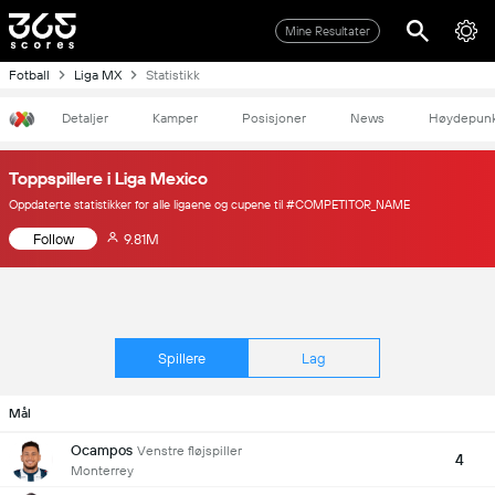
Mine Resultater
Fotball
Liga MX
Statistikk
Detaljer
Kamper
Posisjoner
News
Høydepunk
Toppspillere i Liga Mexico
Oppdaterte statistikker for alle ligaene og cupene til #COMPETITOR_NAME
Follow
9.81M
Spillere
Lag
Mål
Ocampos
Venstre fløjspiller
4
Monterrey