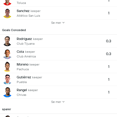
1
Toluca
Sanchez
keeper
1
Atlético San Luis
Se mer
Goals Conceded
Rodriguez
keeper
0.3
Club Tijuana
Cota
keeper
0.3
Club América
Moreno
keeper
1
Pachuca
Gutiérrez
keeper
1
Puebla
Rangel
keeper
1
Chivas
Se mer
sparer