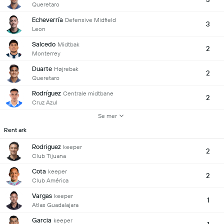
Queretaro
Echeverría
Defensive Midfield
3
Leon
Salcedo
Midtbak
2
Monterrey
Duarte
Højrebak
2
Queretaro
Rodríguez
Centrale midtbane
2
Cruz Azul
Se mer
Rent ark
Rodriguez
keeper
2
Club Tijuana
Cota
keeper
2
Club América
Vargas
keeper
1
Atlas Guadalajara
Garcia
keeper