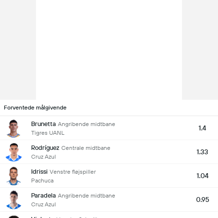
Forventede målgivende
Brunetta
Angribende midtbane
1.4
Tigres UANL
Rodríguez
Centrale midtbane
1.33
Cruz Azul
Idrissi
Venstre fløjspiller
1.04
Pachuca
Paradela
Angribende midtbane
0.95
Cruz Azul