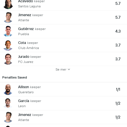
Acevedo
keeper
5.7
Santos Laguna
Jimenez
keeper
5.7
Atlante
Gutiérrez
keeper
4.3
Puebla
Cota
keeper
3.7
Club América
Jurado
keeper
3.7
FC Juarez
Se mer
Penalties Saved
Allison
keeper
1/1
Queretaro
García
keeper
1/2
Leon
Jimenez
keeper
1/2
Atlante