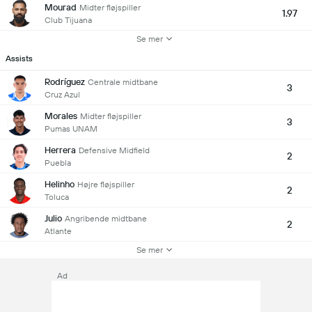
Mourad
Midter fløjspiller
1.97
Club Tijuana
Se mer
Assists
Rodríguez
Centrale midtbane
3
Cruz Azul
Morales
Midter fløjspiller
3
Pumas UNAM
Herrera
Defensive Midfield
2
Puebla
Helinho
Højre fløjspiller
2
Toluca
Julio
Angribende midtbane
2
Atlante
Se mer
Ad