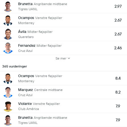
Brunetta
Angribende midtbane
2.97
Tigres UANL
Ocampos
Venstre fløjspiller
2.67
Monterrey
Ávila
Midter fløjspiller
2.67
Queretaro
Fernandez
Midter fløjspiller
2.46
Cruz Azul
Se mer
365 vurderinger
Ocampos
Venstre fløjspiller
8.4
Monterrey
Marquez
Centrale midtbane
8.2
Cruz Azul
Violante
Venstre fløjspiller
7.9
Club América
Brunetta
Angribende midtbane
7.9
Tigres UANL