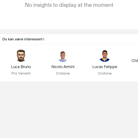
No insights to display at the moment
Du kan være interessert i
Cri
Luca Bruno
Nicolo Armini
Lucas Felippe
Pro Vercelli
Crotone
Crotone