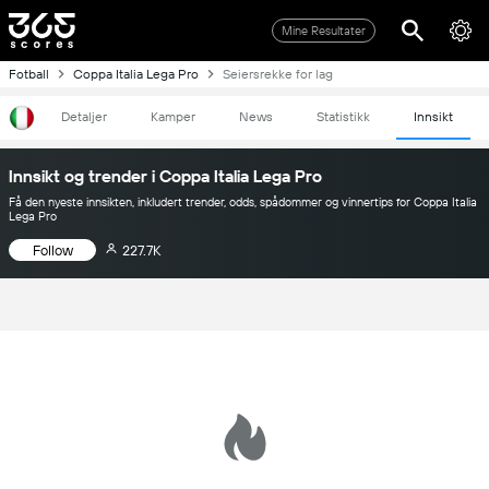
Mine Resultater
Fotball
Coppa Italia Lega Pro
Seiersrekke for lag
Detaljer
Kamper
News
Statistikk
Innsikt
Innsikt og trender i Coppa Italia Lega Pro
Få den nyeste innsikten, inkludert trender, odds, spådommer og vinnertips for Coppa Italia
Lega Pro
Follow
227.7K