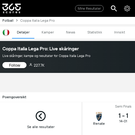
Mine Resultater
Fotball
Coppa Italia Lega Pro
Detaljer
Kamper
News
Statistikk
Innsikt
Coppa Italia Lega Pro: Live skåringer
Live skåringer, kampe og resultater for Coppa Italia Lega Pro
Follow
227.7K
Poengoversikt
Semi Finals
1
-
1
14-01
Renate
Se alle resultater