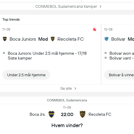
CONMEBOL Sudamericana Kamper
Top trends
11-08
12-08
Boca Juniors
Mod
Recoleta FC
Bolívar
M
Boca Juniors: Under 2.5 mål hjemme - 17/18
Bolivar won 
Siste kamper
Bolivar vant 
Under 2.5 mål hjemme
Bolivar å vinne
Se alle
CONMEBOL Sudamericana
11-08
22:00
Boca Jrs.
Recoleta FC
Hvem vinder?