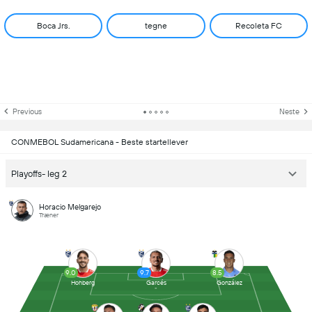
Boca Jrs.
tegne
Recoleta FC
Previous
Neste
CONMEBOL Sudamericana - Beste startellever
Playoffs- leg 2
Horacio Melgarejo
Træner
9.0
9.7
8.5
Hohberg
Garcés
González