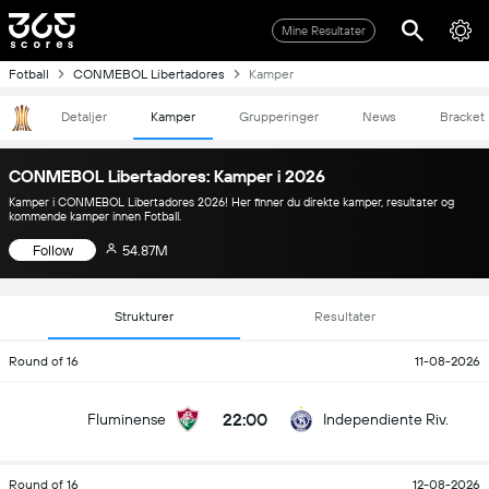
Mine Resultater
Fotball
CONMEBOL Libertadores
Kamper
Detaljer
Kamper
Grupperinger
News
Bracket
CONMEBOL Libertadores: Kamper i 2026
Kamper i CONMEBOL Libertadores 2026! Her finner du direkte kamper, resultater og
kommende kamper innen Fotball.
Follow
54.87M
Strukturer
Resultater
Round of 16
11-08-2026
22:00
Fluminense
Independiente Riv.
Round of 16
12-08-2026