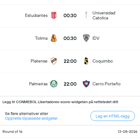
Universidad
00:30
Estudiantes
Catolica
00:30
Tolima
IDV
22:00
Platense
Coquimbo
22:00
Palmeiras
Cerro Porteño
Legg til CONMEBOL Libertadores-score-widgeten på nettstedet ditt
Se flere alternativer etter
Lag en HTML-tagg
Opprette tilpassede widgeter
Round of 16
13-08-2026