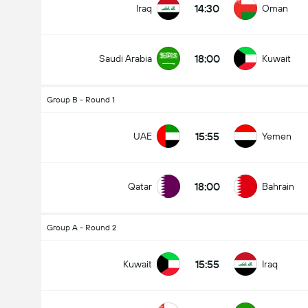
14:30
Iraq
Oman
18:00
Saudi Arabia
Kuwait
Group B - Round 1
15:55
UAE
Yemen
18:00
Qatar
Bahrain
Group A - Round 2
15:55
Kuwait
Iraq
Arabian Gulf Cup
26-09
15:55
Kuwait
Iraq