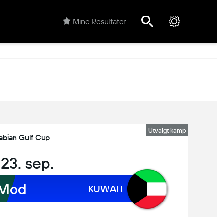
Mine Resultater
Utvalgt kamp
abian Gulf Cup
 23. sep.
Mod
KUWAIT