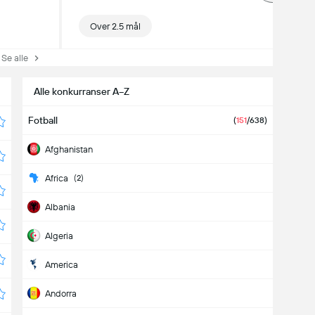
Over 2.5 mål
e alle
Alle konkurranser A−Z
Fotball
(
151
/638)
Afghanistan
Africa
(2)
Albania
Algeria
America
Andorra