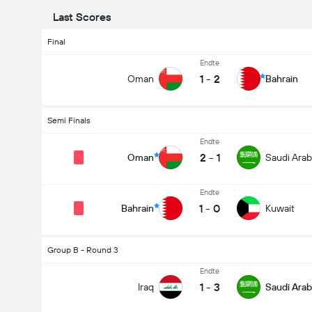
Last Scores
Final
Endte
1
-
2
Oman
Bahrain
Semi Finals
Endte
2
-
1
Oman
Saudi Arab
Endte
1
-
0
Bahrain
Kuwait
Group B - Round 3
Endte
1
-
3
Iraq
Saudi Arab