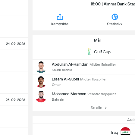
18:00 | Alinma Bank Sta
Kampside
Statistikk
Mål
24-09-2026
Gulf Cup
Abdullah Al-Hamdan
Midter fløjspiller
Saudi Arabia
Essam Al-Subhi
Midter fløjspiller
Oman
Mohamed Marhoon
Venstre fløjspiller
Bahrain
26-09-2026
Se alle
Arab
Iraq