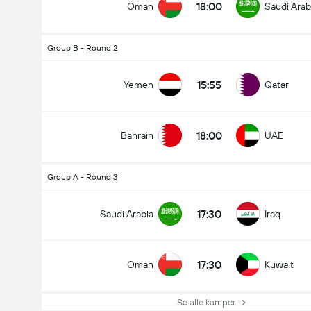
18:00
Oman
Saudi Arab
Hvem vinder?
Group B - Round 2
15:55
Yemen
Qatar
t
tegne
Iraq
18:00
Bahrain
UAE
Group A - Round 3
17:30
Saudi Arabia
Iraq
17:30
Oman
Kuwait
Se alle kamper