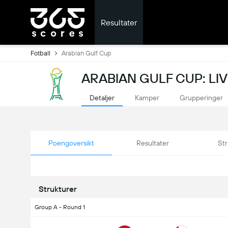
Resultater
Fotball
Arabian Gulf Cup
ARABIAN GULF CUP: LI
Detaljer
Kamper
Grupperinger
Poengoversikt
Resultater
Str
Strukturer
Group A - Round 1