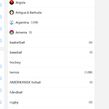
Angola
Antigua & Barbuda
Argentina
(
1
/38)
Armenia
(1)
basketball
Aruba
(6)
baseball
Asia
(
2
/2)
(1)
hockey
Australia
(1)
tennis
Austria
(
1
/6)
(
3
/28)
AMERIKANSK fotball
Azerbaijan
(1)
håndball
Bahamas
rugby
Bahrain
(3)