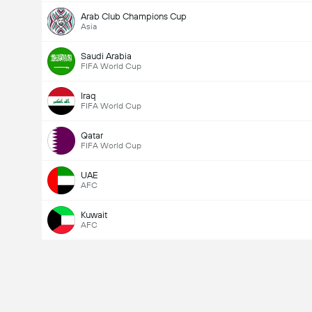
Arab Club Champions Cup
Asia
Saudi Arabia
FIFA World Cup
Iraq
FIFA World Cup
Qatar
FIFA World Cup
UAE
AFC
Kuwait
AFC