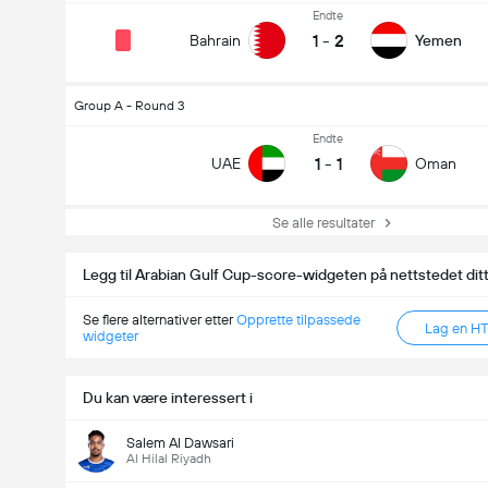
Endte
1
-
2
Bahrain
Yemen
Group A - Round 3
Endte
1
-
1
UAE
Oman
Se alle resultater
Legg til Arabian Gulf Cup-score-widgeten på nettstedet dit
Se flere alternativer etter
Opprette tilpassede
Lag en H
widgeter
Du kan være interessert i
Salem Al Dawsari
Al Hilal Riyadh