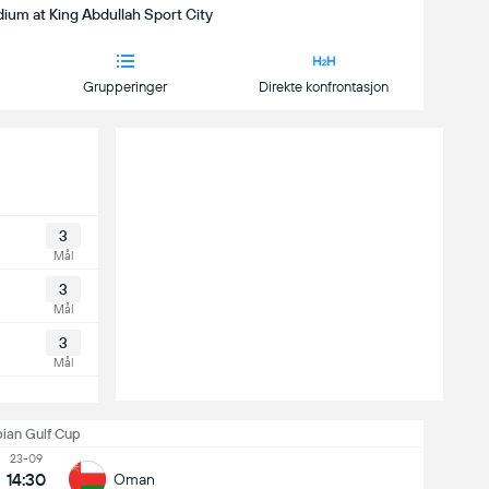
dium at King Abdullah Sport City
Grupperinger
Direkte konfrontasjon
3
Mål
3
Mål
3
Mål
ian Gulf Cup
23-09
14:30
Oman