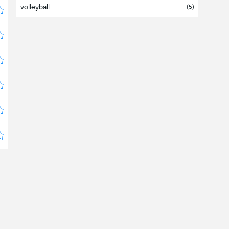
volleyball
Bangladesh
(5)
Barbados
Belarus
(
1
/3)
Belgium
(7)
Belize
Bermuda
Bolivia
(2)
Bosnia & Herzegovina
(2)
Botswana
Brazil
(17)
Brunei Darussalam