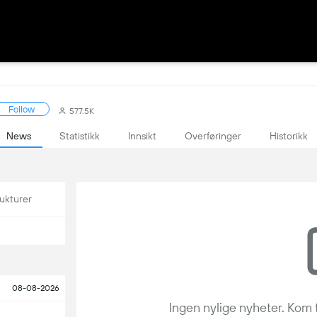
Follow
577.5K
News
Statistikk
Innsikt
Overføringer
Historikk
ukturer
08-08-2026
Ingen nylige nyheter. Kom 