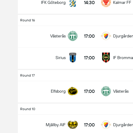
14:30
IFK Göteborg
Kalmar FF
Round 16
17:00
Västerås
Djurgårde
17:00
Sirius
IF Bromma
Round 17
17:00
Elfsborg
Västerås
Round 10
17:00
Mjällby AIF
Djurgårde