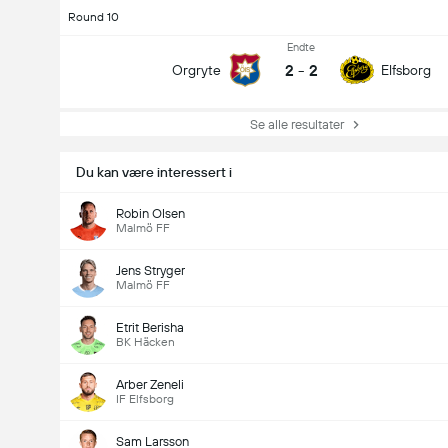
Round 10
Endte
2
-
2
Orgryte
Elfsborg
Se alle resultater
Du kan være interessert i
Robin Olsen
Malmö FF
Jens Stryger
Malmö FF
Etrit Berisha
BK Häcken
Arber Zeneli
IF Elfsborg
Sam Larsson