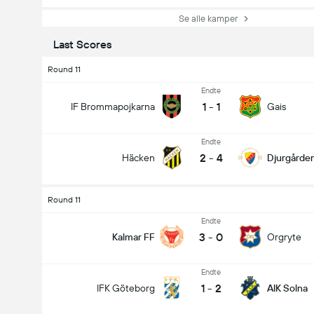
Se alle kamper
Last Scores
Round 11
Endte
1
-
1
IF Brommapojkarna
Gais
Endte
2
-
4
Häcken
Djurgårde
Round 11
Endte
3
-
0
Kalmar FF
Orgryte
Endte
1
-
2
IFK Göteborg
AIK Solna