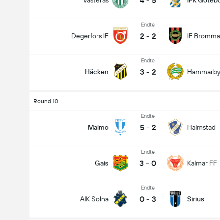
4
-
5
Västerås
IFK Göteb
Endte
2
-
2
Degerfors IF
IF Bromma
Endte
3
-
2
Häcken
Hammarb
Round 10
Endte
5
-
2
Malmo
Halmstad
Endte
3
-
0
Gais
Kalmar FF
Endte
0
-
3
AIK Solna
Sirius