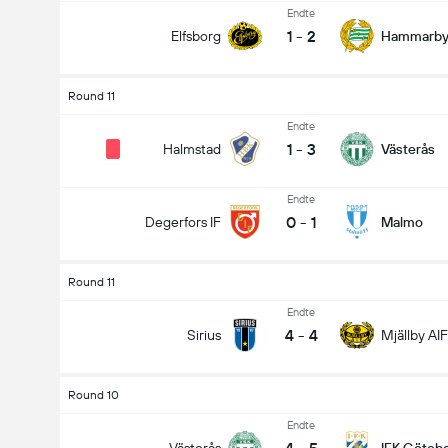
Endte
1
-
2
Elfsborg
Hammarb
Round 11
Endte
1
-
3
Halmstad
Västerås
Endte
0
-
1
Degerfors IF
Malmo
Round 11
Endte
4
-
4
Sirius
Mjällby AIF
Round 10
Endte