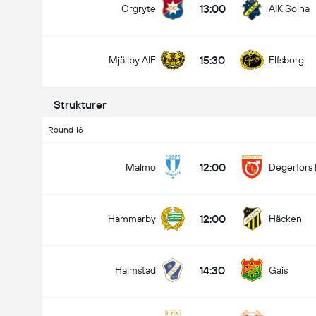
13:00
Orgryte
AIK Solna
15:30
Mjällby AIF
Elfsborg
Strukturer
Round 16
12:00
Malmo
Degerfors 
12:00
Hammarby
Häcken
14:30
Halmstad
Gais