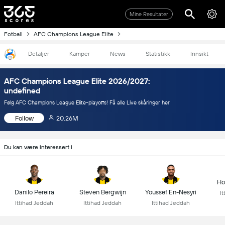
Mine Resultater
Fotball
AFC Champions League Elite
Detaljer
Kamper
News
Statistikk
Innsikt
AFC Champions League Elite 2026/2027:
undefined
Følg AFC Champions League Elite-playoffs! Få alle Live skåringer her
Follow
20.26M
Du kan være interessert i
Ho
Danilo Pereira
Steven Bergwijn
Youssef En-Nesyri
I
Ittihad Jeddah
Ittihad Jeddah
Ittihad Jeddah