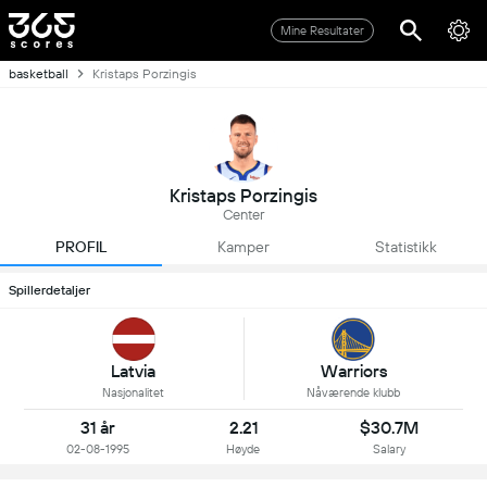
Mine Resultater
basketball
Kristaps Porzingis
Kristaps Porzingis
Center
PROFIL
Kamper
Statistikk
Spillerdetaljer
Latvia
Warriors
Nasjonalitet
Nåværende klubb
31 år
2.21
$30.7M
02-08-1995
Høyde
Salary