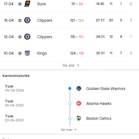
17-04
@
Suns
111
-
96
14:45
11
1
0
15-04
@
Clippers
121
-
126
27:37
20
5
5
12-04
@
Clippers
115
-
110
24:01
12
8
1
10-04
@
Kings
124
-
118
25:51
11
7
2
Se alle
Karrierehistorikk
Trade
Golden State Warriors
05-02-2026
Trade
Atlanta Hawks
24-06-2025
Trade
Boston Celtics
23-06-2023
Se mer