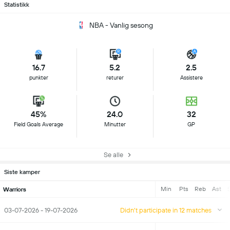
Statistikk
NBA - Vanlig sesong
16.7
5.2
2.5
punkter
returer
Assistere
45%
24.0
32
Field Goals Average
Minutter
GP
Se alle
Siste kamper
Min
Pts
Reb
Ast
S
Warriors
03-07-2026 - 19-07-2026
Didn't participate in 12 matches