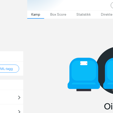
Kamp
Box Score
Statistikk
Direkte
TML-tagg
Oi