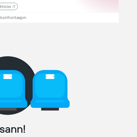
Knicks -7
 konfrontasjon
sann!