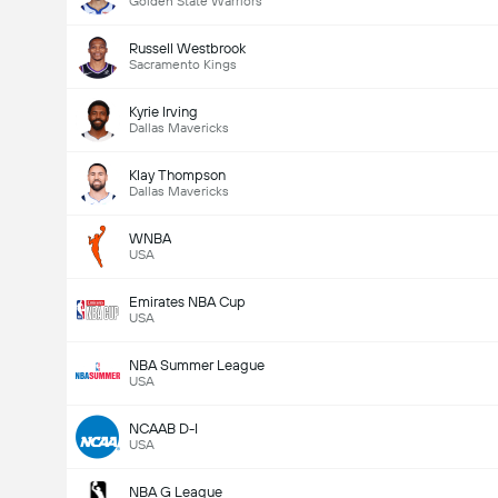
Golden State Warriors
Russell Westbrook
Sacramento Kings
Kyrie Irving
Dallas Mavericks
Klay Thompson
Dallas Mavericks
WNBA
USA
Emirates NBA Cup
USA
NBA Summer League
USA
NCAAB D-I
USA
NBA G League