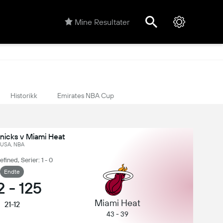
Mine Resultater
Historikk
Emirates NBA Cup
nicks v Miami Heat
USA, NBA
ined, Serier: 1 - 0
Endte
2
-
125
Miami Heat
21-12
43 - 39