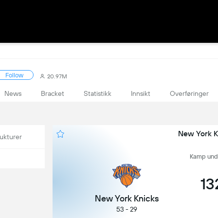
Follow
20.97M
News
Bracket
Statistikk
Innsikt
Overføringer
New York K
ukturer
Kamp undef
13
New York Knicks
53 - 29