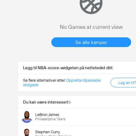
No Games at current view
Se alle kamper
Legg til NBA-score-widgeten på nettstedet ditt
Se flere alternativer etter
Opprette tilpassede
Lag en H
widgeter
Du kan være interessert i
LeBron James
Philadelphia 76ers
Stephen Curry