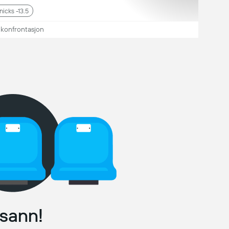
nicks -13.5
 konfrontasjon
sann!