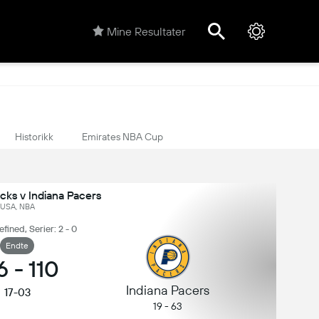
Mine Resultater
Historikk
Emirates NBA Cup
cks v Indiana Pacers
USA, NBA
ined, Serier: 2 - 0
Endte
6
-
110
Indiana Pacers
17-03
19 - 63