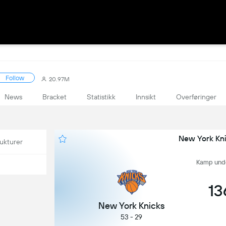
Follow
20.97M
News
Bracket
Statistikk
Innsikt
Overføringer
New York Kni
ukturer
Kamp undef
13
New York Knicks
53 - 29