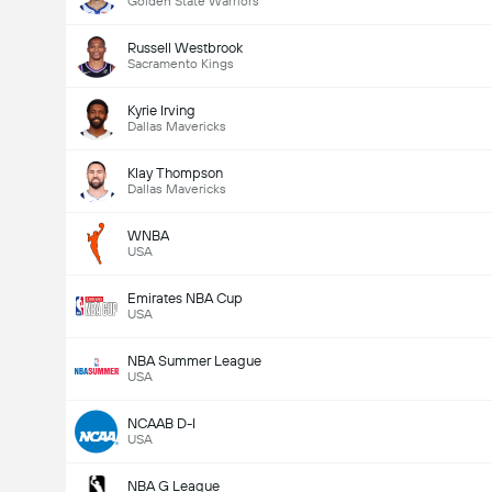
Golden State Warriors
Russell Westbrook
Sacramento Kings
Kyrie Irving
Dallas Mavericks
Klay Thompson
Dallas Mavericks
WNBA
USA
Emirates NBA Cup
USA
NBA Summer League
USA
NCAAB D-I
USA
NBA G League