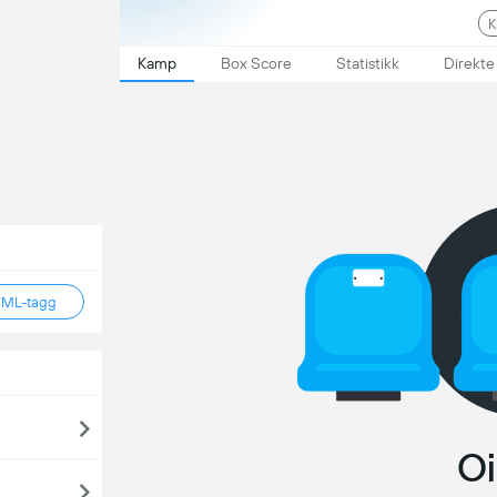
K
Kamp
Box Score
Statistikk
Direkte
TML-tagg
Oi