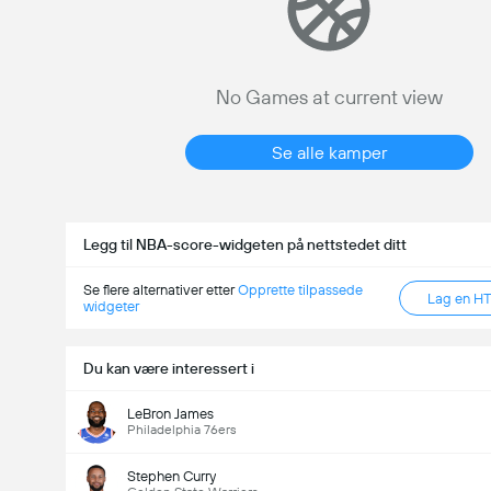
No Games at current view
Se alle kamper
Legg til NBA-score-widgeten på nettstedet ditt
Se flere alternativer etter
Opprette tilpassede
Lag en H
widgeter
Du kan være interessert i
LeBron James
Philadelphia 76ers
Stephen Curry