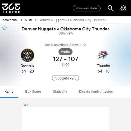
Mine Resultater
basketball
NBA
Denver Nuggets v Oklahoma City Thunder
Denver Nuggets v Oklahoma City Thunder
USA, NBA
Kamp undefined, Serier: 1 - 0
Endte
127
-
107
11-04
Nuggets
Thunder
54 - 28
64 - 18
Nuggets -2.5
Kamp
Box Score
Statistikk
Direkte konfrontasjon
Ad