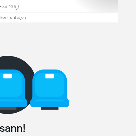
Heat -10.5
 konfrontasjon
sann!