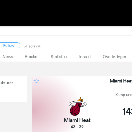
Follow
20.97M
News
Bracket
Statistikk
Innsikt
Overføringer
Miami Hea
ukturer
Kamp undef
14
Miami Heat
43 - 39