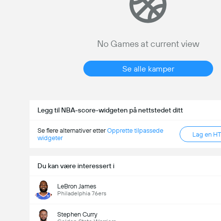
No Games at current view
Se alle kamper
Legg til NBA-score-widgeten på nettstedet ditt
Se flere alternativer etter
Opprette tilpassede
Lag en H
widgeter
Du kan være interessert i
LeBron James
Philadelphia 76ers
Stephen Curry