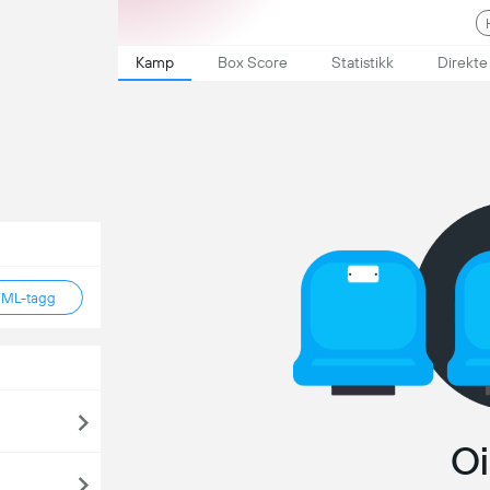
Kamp
Box Score
Statistikk
Direkte
TML-tagg
Oi