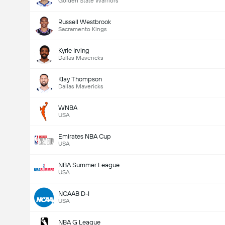
Golden State Warriors
Russell Westbrook
Sacramento Kings
Kyrie Irving
Dallas Mavericks
Klay Thompson
Dallas Mavericks
WNBA
USA
Emirates NBA Cup
USA
NBA Summer League
USA
NCAAB D-I
USA
NBA G League