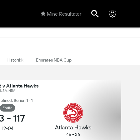
Mine Resultater
Historikk
Emirates NBA Cup
t v Atlanta Hawks
USA, NBA
ined, Serier: 1 - 1
Endte
3
-
117
Atlanta Hawks
12-04
46 - 36