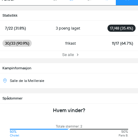
Statistikk
7/22 (31.8%)
3 poeng laget
17/48 (35.4%)
30/33 (90.9%)
frikast
11/17 (64.7%)
Se alle
Kampinformasjon
Salle de la Meilleraie
Spådommer
Hvem vinder?
Totale stemmer: 2
50%
50%
Cholet
Paris B.