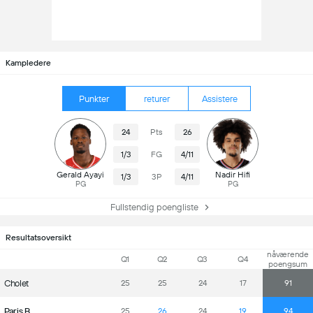
Kampledere
Punkter
returer
Assistere
24
Pts
26
1/3
FG
4/11
Gerald Ayayi
Nadir Hifi
1/3
3P
4/11
PG
PG
Fullstendig poengliste
Resultatsoversikt
nåværende
Q1
Q2
Q3
Q4
poengsum
Cholet
25
25
24
17
91
Paris B.
25
26
24
19
94