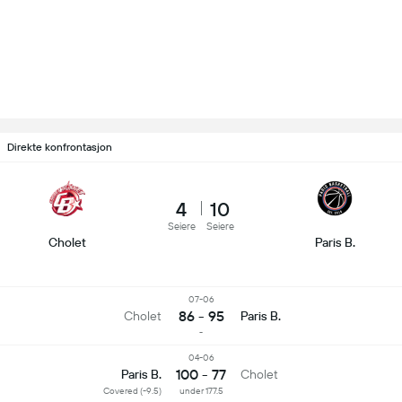
Direkte konfrontasjon
4
10
Seiere
Seiere
Cholet
Paris B.
07-06
86 - 95
Cholet
Paris B.
-
04-06
100 - 77
Paris B.
Cholet
Covered (-9.5)
under 177.5