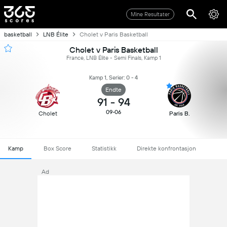
Mine Resultater
basketball
LNB Élite
Cholet v Paris Basketball
Cholet v Paris Basketball
France, LNB Élite - Semi Finals, Kamp 1
Kamp 1, Serier: 0 - 4
Endte
91
-
94
09-06
Cholet
Paris B.
Kamp
Box Score
Statistikk
Direkte konfrontasjon
Ad