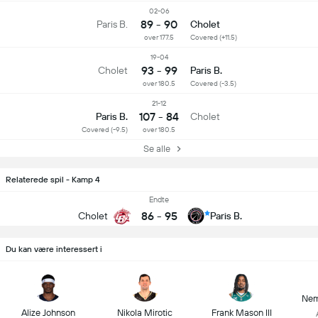
02-06
89 - 90
Paris B.
Cholet
over 177.5
Covered (+11.5)
19-04
93 - 99
Cholet
Paris B.
over 180.5
Covered (-3.5)
21-12
107 - 84
Paris B.
Cholet
Covered (-9.5)
over 180.5
Se alle
Relaterede spil - Kamp 4
Endte
86
-
95
Cholet
Paris B.
Du kan være interessert i
Nem
Alize Johnson
Nikola Mirotic
Frank Mason III