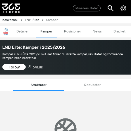
Mine Resultater
basketball
LNB Élite
Kamper
Detaljer
Kamper
Posisjoner
News
Bracket
LNB Élite: Kamper i 2025/2026
Kamper i LNB Élite 2025/2026! Her finner du direkte kamper, resultater og kommende
kamper innen basketball.
Follow
641.8K
Strukturer
Resultater