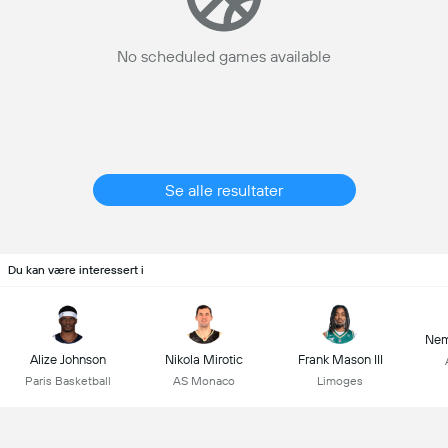
No scheduled games available
Se alle resultater
Du kan være interessert i
Nem
Alize Johnson
Nikola Mirotic
Frank Mason III
Paris Basketball
AS Monaco
Limoges