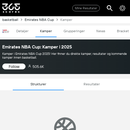
Mine Resultater
basketball
Emirates NBA Cup
Kamper
Detaljer
Kamper
Grupperinger
News
Bracket
Emirates NBA Cup: Kamper i 2025
Kamper i Emirates NBA Cup 2025! Her finner du direkte kamper, resultater og kommende
kamper innen basketball.
Follow
505.6K
Strukturer
Resultater