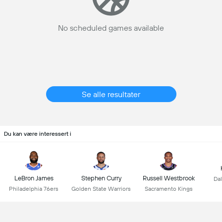
No scheduled games available
Se alle resultater
Du kan være interessert i
LeBron James
Stephen Curry
Russell Westbrook
Dal
Philadelphia 76ers
Golden State Warriors
Sacramento Kings