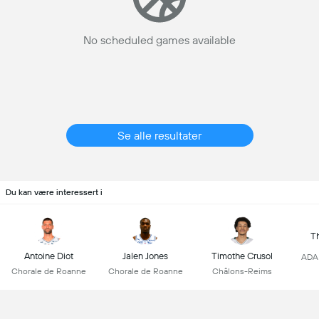
No scheduled games available
Se alle resultater
Du kan være interessert i
T
Antoine Diot
Jalen Jones
Timothe Crusol
ADA 
Chorale de Roanne
Chorale de Roanne
Châlons-Reims