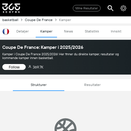
Mine Resultater
basketball
Coupe De France
Kamper
Detaljer
Kamper
News
Statistikk
Innsikt
Coupe De France: Kamper i 2025/2026
Kamper i Coupe De France 2025/2026! Her finner du direkte kamper, resultater og
kommende kamper innen basketball.
Follow
369.7K
Strukturer
Resultater