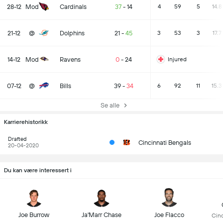
28-12
Mod
Cardinals
37
-
14
4
59
5
14.8
21-12
@
Dolphins
21
-
45
3
53
3
17.7
14-12
Mod
Ravens
0
-
24
Injured
07-12
@
Bills
39
-
34
6
92
11
15.3
Se alle
Karrierehistorikk
Drafted
Cincinnati Bengals
20-04-2020
Du kan være interessert i
Joe Burrow
Ja'Marr Chase
Joe Flacco
Cinc