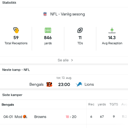
Statistikk
NFL - Vanlig sesong
59
846
11
14.3
Total Receptions
yards
TDs
Avg Reception
Se alle
Neste kamp - NFL
tor, 13. aug.
23:00
Bengals
Lions
Siste kamper
Rec
yards
TGTS
Avg
Bengals
04-01
Mod
Browns
18
-
20
6
67
9
11.2