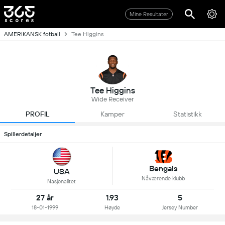
Mine Resultater
AMERIKANSK fotball
Tee Higgins
Tee Higgins
Wide Receiver
PROFIL
Kamper
Statistikk
Spillerdetaljer
Bengals
USA
Nåværende klubb
Nasjonalitet
27 år
1.93
5
18-01-1999
Høyde
Jersey Number