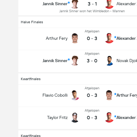
3
-
1
Jannik Sinner
Alexander
Jannik Sinner won het Wimbledon - Mannen
Halve Finales
Afgelopen
0
-
3
Arthur Fery
Alexander
Afgelopen
3
-
0
Jannik Sinner
Novak Djo
Kwartfinales
Afgelopen
0
-
3
Flavio Cobolli
Arthur Fer
Afgelopen
0
-
3
Taylor Fritz
Alexander
Kwartfinales