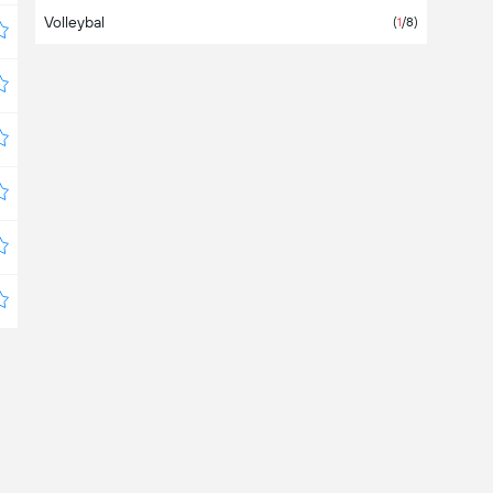
Volleybal
(
1
/8)