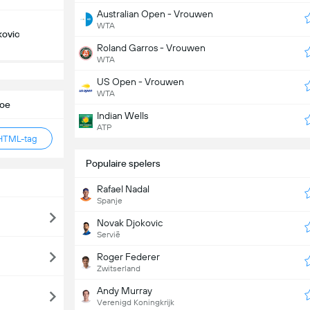
Australian Open - Vrouwen
WTA
kovic
Roland Garros - Vrouwen
WTA
US Open - Vrouwen
WTA
toe
Indian Wells
ATP
HTML-tag
Populaire spelers
Rafael Nadal
Spanje
Novak Djokovic
Servië
Roger Federer
Zwitserland
Andy Murray
Verenigd Koningkrijk