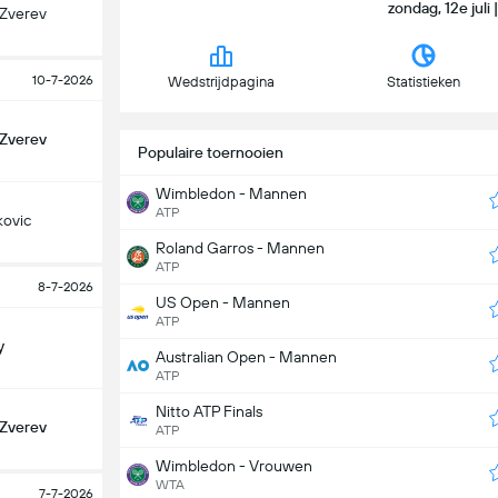
zondag, 12e jul
 Zverev
10-7-2026
Wedstrijdpagina
Statistieken
 Zverev
Populaire toernooien
Wimbledon - Mannen
ATP
kovic
Roland Garros - Mannen
ATP
8-7-2026
US Open - Mannen
ATP
y
Australian Open - Mannen
ATP
Nitto ATP Finals
 Zverev
ATP
Wimbledon - Vrouwen
WTA
7-7-2026