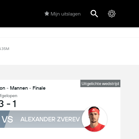
Mijn uitslagen
4.35M
Uitgelichte wedstrijd
n - Mannen - Finale
fgelopen
3
-
1
VS
ALEXANDER ZVEREV