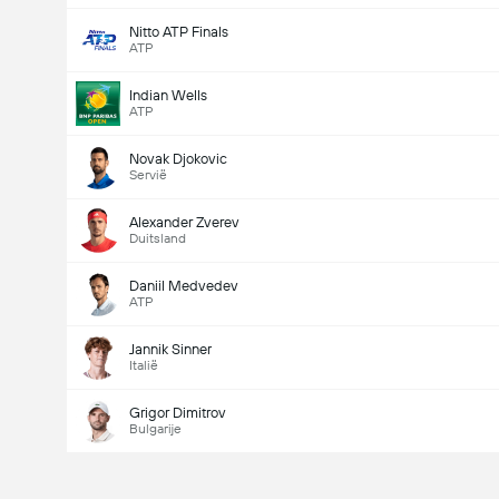
Nitto ATP Finals
ATP
Indian Wells
ATP
Novak Djokovic
Servië
Alexander Zverev
Duitsland
Daniil Medvedev
ATP
Jannik Sinner
Italië
Grigor Dimitrov
Bulgarije