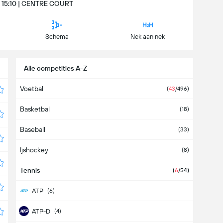
i | 15:10 | CENTRE COURT
Schema
Nek aan nek
Alle competities A-Z
Voetbal
(
43
/496)
Basketbal
(18)
Baseball
(33)
Ijshockey
(8)
Tennis
(
6
/54)
ATP
(6)
ATP-D
(4)