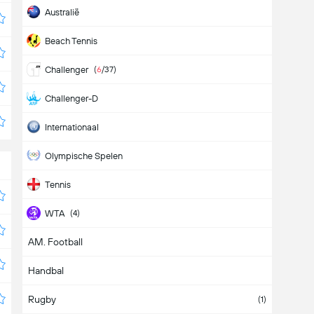
Australië
Beach Tennis
Challenger
(
6
/37)
Challenger-D
Internationaal
Olympische Spelen
Tennis
WTA
(4)
AM. Football
WTA 125K
Handbal
WTA-D
(3)
Rugby
(1)