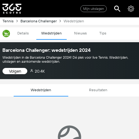
Mijn uitslagen
Tennis
Barcelona Challenger
Wedstrijden
Details
Wedstrijden
Nieuws
Tips
Barcelona Challenger: wedstrijden 2024
Wedstrijden in de Barcelona Challenger 2024! Dé plek voor live Tennis. Wedstrijden,
uitslagen en aankomende wedstrijden.
Volgen
20.4K
Wedstrijden
Resultaten