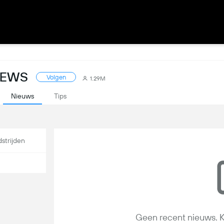
NEWS
Volgen
1.29M
Nieuws
Tips
strijden
Geen recent nieuws. K