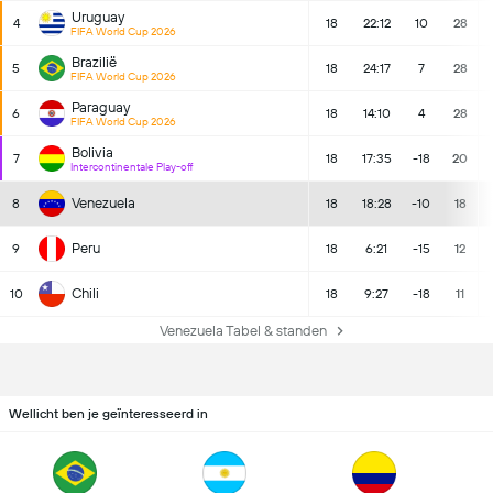
Uruguay
4
18
22:12
10
28
FIFA World Cup 2026
Brazilië
5
18
24:17
7
28
FIFA World Cup 2026
Paraguay
6
18
14:10
4
28
FIFA World Cup 2026
Bolivia
7
18
17:35
-18
20
Intercontinentale Play-off
Venezuela
8
18
18:28
-10
18
Peru
9
18
6:21
-15
12
Chili
10
18
9:27
-18
11
Venezuela Tabel & standen
Wellicht ben je geïnteresseerd in