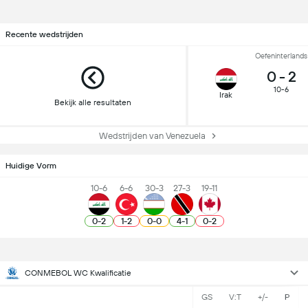
Recente wedstrijden
Oefeninterlands
0
-
2
10-6
Irak
Bekijk alle resultaten
Wedstrijden van Venezuela
Huidige Vorm
10-6
6-6
30-3
27-3
19-11
0
-
2
1
-
2
0
-
0
4
-
1
0
-
2
CONMEBOL WC Kwalificatie
GS
V:T
+/-
P