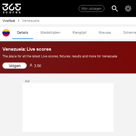
Mijn uitslagen
Voetbal
Venezuela
Details
Wedstrijden
Ranglijst
Nieuws
Schem
Venezuela: Live scores
The place for all the latest Live scores, fixtures, results and more for Venezuela
Volgen
3.5K
Ad