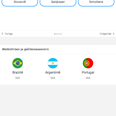
Slovenië
Gelijkspel
Schotland
Vorige
Volgende
Wellicht ben je geïnteresseerd in
Brazilië
Argentinië
Portugal
WK
WK
WK