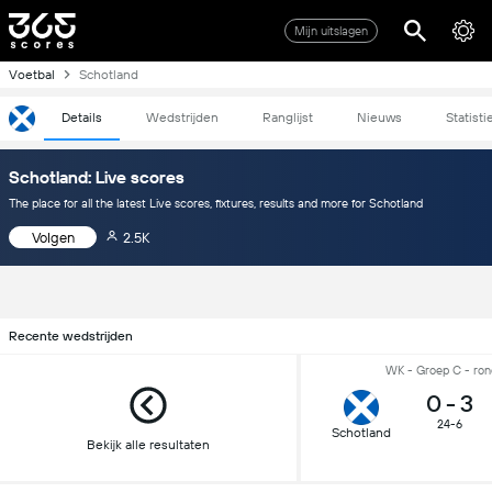
Mijn uitslagen
Voetbal
Schotland
Details
Wedstrijden
Ranglijst
Nieuws
Statist
Schotland: Live scores
The place for all the latest Live scores, fixtures, results and more for Schotland
Volgen
2.5K
Recente wedstrijden
WK - Groep C - ron
0
-
3
24-6
Schotland
Bekijk alle resultaten