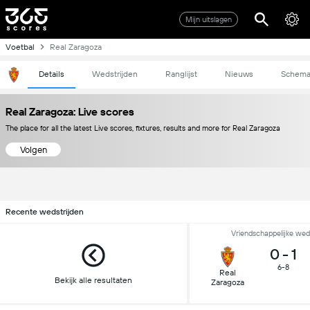
Mijn uitslagen
Voetbal
Real Zaragoza
Details
Wedstrijden
Ranglijst
Nieuws
Schem
Real Zaragoza: Live scores
The place for all the latest Live scores, fixtures, results and more for Real Zaragoza
Volgen
Recente wedstrijden
Vriendschappelijke wed
0
-
1
6-8
Real
Bekijk alle resultaten
Zaragoza