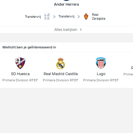
Ander Herrera
Real
Transfervrij
Transfervrij
Zaragoza
Alles bekijken
Wellicht ben je geïnteresseerd in
SD Huesca
Real Madrid Castilla
Lugo
Prime
Primera Division RFEF
Primera Division RFEF
Primera Division RFEF