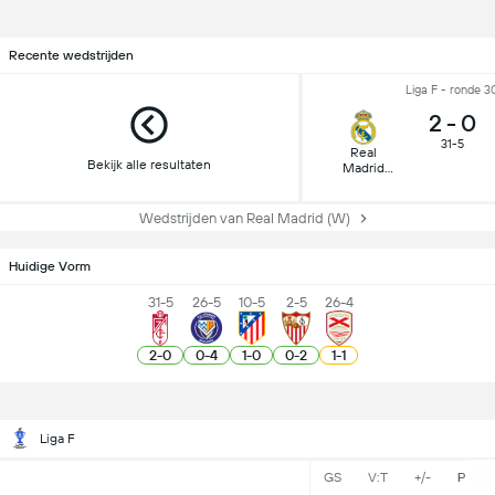
Recente wedstrijden
Liga F - ronde 3
2
-
0
31-5
Real
Bekijk alle resultaten
Madrid
(W)
Wedstrijden van Real Madrid (W)
Huidige Vorm
31-5
26-5
10-5
2-5
26-4
2
-
0
0
-
4
1
-
0
0
-
2
1
-
1
Liga F
GS
V:T
+/-
P