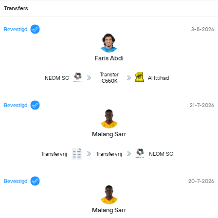
Transfers
Bevestigd
3-8-2026
Faris Abdi
Transfer
NEOM SC
Al Ittihad
€550K
Bevestigd
21-7-2026
Malang Sarr
Transfervrij
Transfervrij
NEOM SC
Bevestigd
20-7-2026
Malang Sarr