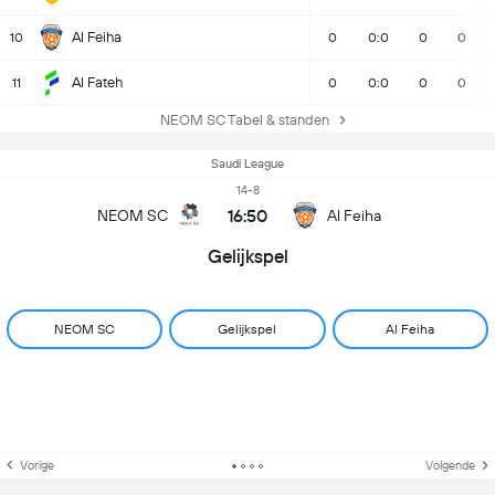
Al Feiha
10
0
0:0
0
0
Al Fateh
11
0
0:0
0
0
NEOM SC Tabel & standen
Saudi League
14-8
16:50
NEOM SC
Al Feiha
Gelijkspel
NEOM SC
Gelijkspel
Al Feiha
Vorige
Volgende