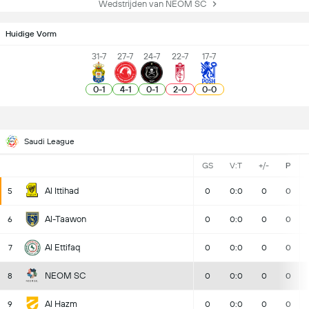
Wedstrijden van NEOM SC
Huidige Vorm
31-7
27-7
24-7
22-7
17-7
0
-
1
4
-
1
0
-
1
2
-
0
0
-
0
Saudi League
GS
V:T
+/-
P
Al Ittihad
5
0
0:0
0
0
Al-Taawon
6
0
0:0
0
0
Al Ettifaq
7
0
0:0
0
0
NEOM SC
8
0
0:0
0
0
Al Hazm
9
0
0:0
0
0