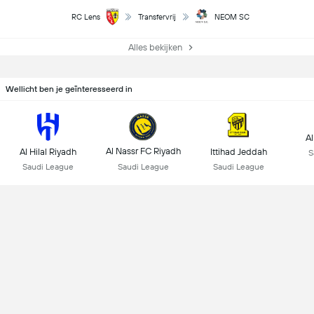
RC Lens
Transfervrij
NEOM SC
Alles bekijken
Wellicht ben je geïnteresseerd in
Al
Al Nassr FC Riyadh
Al Hilal Riyadh
Ittihad Jeddah
S
Saudi League
Saudi League
Saudi League