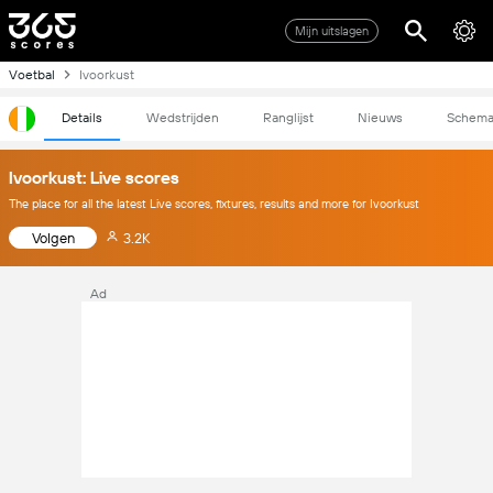
Mijn uitslagen
Voetbal
Ivoorkust
Details
Wedstrijden
Ranglijst
Nieuws
Schem
Ivoorkust: Live scores
The place for all the latest Live scores, fixtures, results and more for Ivoorkust
Volgen
3.2K
Ad