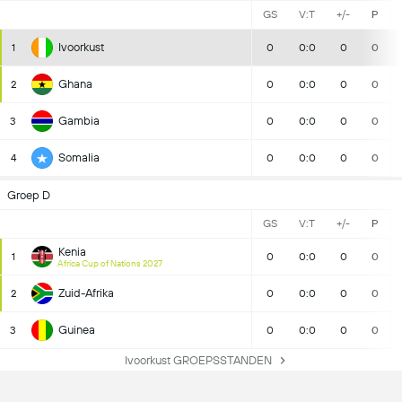
GS
V:T
+/-
P
Ivoorkust
1
0
0:0
0
0
Ghana
2
0
0:0
0
0
Gambia
3
0
0:0
0
0
Somalia
4
0
0:0
0
0
Groep D
GS
V:T
+/-
P
Kenia
1
0
0:0
0
0
Africa Cup of Nations 2027
Zuid-Afrika
2
0
0:0
0
0
Guinea
3
0
0:0
0
0
Ivoorkust GROEPSSTANDEN