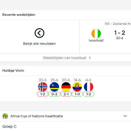
Recente wedstrijden
WK - Zestiende fin
1
-
2
30-6
Ivoorkust
Bekijk alle resultaten
Wedstrijden van Ivoorkust
Huidige Vorm
30-6
25-6
20-6
14-6
4-6
1
-
2
0
-
2
2
-
1
1
-
0
1
-
2
Africa Cup of Nations Kwalificatie
Groep C