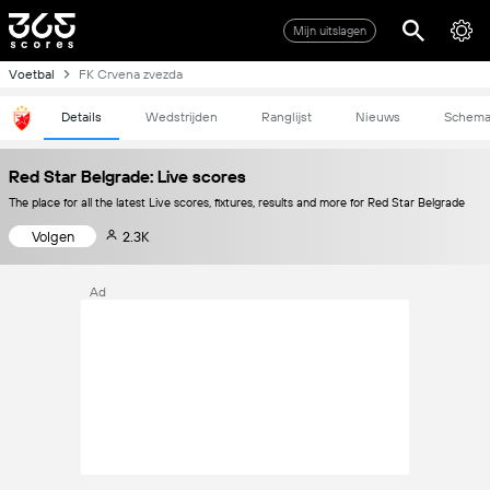
Mijn uitslagen
Voetbal
FK Crvena zvezda
Details
Wedstrijden
Ranglijst
Nieuws
Schem
Red Star Belgrade: Live scores
The place for all the latest Live scores, fixtures, results and more for Red Star Belgrade
Volgen
2.3K
Ad