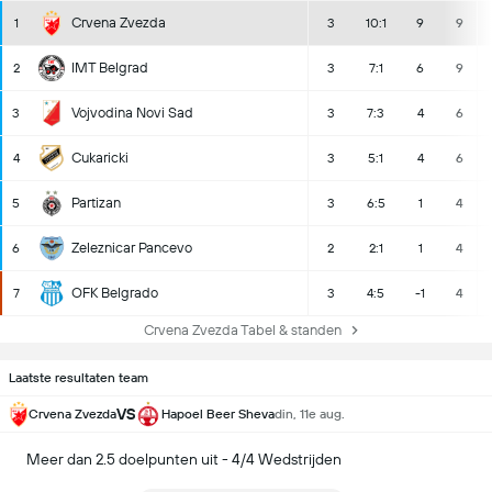
Crvena Zvezda
1
3
10:1
9
9
IMT Belgrad
2
3
7:1
6
9
Vojvodina Novi Sad
3
3
7:3
4
6
Cukaricki
4
3
5:1
4
6
Partizan
5
3
6:5
1
4
Zeleznicar Pancevo
6
2
2:1
1
4
OFK Belgrado
7
3
4:5
-1
4
Crvena Zvezda Tabel & standen
Laatste resultaten team
VS
Crvena Zvezda
Hapoel Beer Sheva
din, 11e aug.
Meer dan 2.5 doelpunten uit - 4/4 Wedstrijden