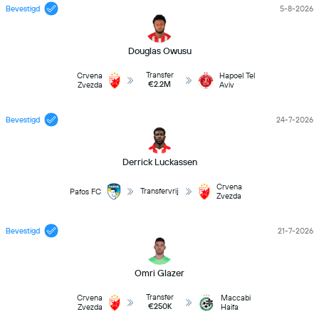
Bevestigd
5-8-2026
Douglas Owusu
Transfer
Crvena
Hapoel Tel
€2.2M
Zvezda
Aviv
Bevestigd
24-7-2026
Derrick Luckassen
Crvena
Transfervrij
Pafos FC
Zvezda
Bevestigd
21-7-2026
Omri Glazer
Transfer
Crvena
Maccabi
€250K
Zvezda
Haifa