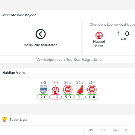
Recente wedstrijden
Champions League Kwalificatie
1
-
0
4-8
Hapoel
Bekijk alle resultaten
Beer
Sheva
Wedstrijden van Red Star Belgrade
Huidige Vorm
8-8
4-8
29-7
26-7
21-7
2
-
0
1
-
0
5
-
0
3
-
1
0
-
4
Super Liga
GS
V:T
+/-
P