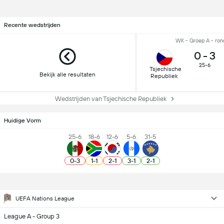
Recente wedstrijden
WK - Groep A - ron
0
-
3
25-6
Tsjechische
Bekijk alle resultaten
Republiek
Wedstrijden van Tsjechische Republiek
Huidige Vorm
25-6
18-6
12-6
5-6
31-5
0
-
3
1
-
1
2
-
1
3
-
1
2
-
1
UEFA Nations League
League A - Group 3