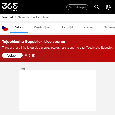
Mijn uitslagen
Voetbal
Tsjechische Republiek
Details
Wedstrijden
Ranglijst
Nieuws
Schem
Tsjechische Republiek: Live scores
The place for all the latest Live scores, fixtures, results and more for Tsjechische Republiek
Volgen
3.3K
Ad