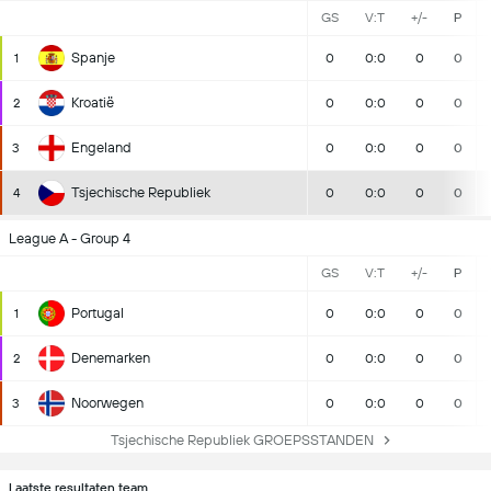
GS
V:T
+/-
P
Spanje
1
0
0:0
0
0
Kroatië
2
0
0:0
0
0
Engeland
3
0
0:0
0
0
Tsjechische Republiek
4
0
0:0
0
0
League A - Group 4
GS
V:T
+/-
P
Portugal
1
0
0:0
0
0
Denemarken
2
0
0:0
0
0
Noorwegen
3
0
0:0
0
0
Tsjechische Republiek GROEPSSTANDEN
Laatste resultaten team