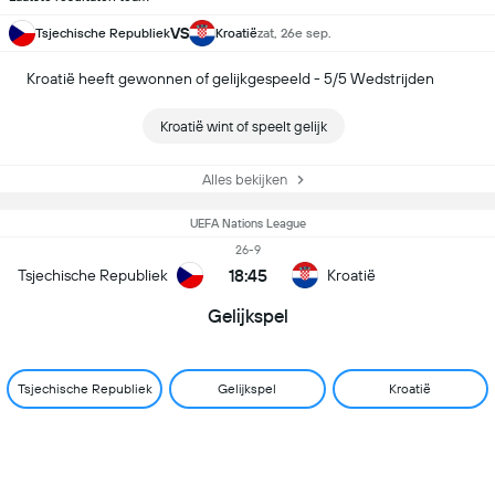
VS
Tsjechische Republiek
Kroatië
zat, 26e sep.
Kroatië heeft gewonnen of gelijkgespeeld - 5/5 Wedstrijden
Kroatië wint of speelt gelijk
Alles bekijken
UEFA Nations League
26-9
18:45
Tsjechische Republiek
Kroatië
Gelijkspel
Tsjechische Republiek
Gelijkspel
Kroatië