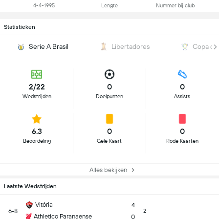
4-4-1995
Lengte
Nummer bij club
Statistieken
Serie A Brasil
Libertadores
Copa do 
2/22
0
0
Wedstrijden
Doelpunten
Assists
6.3
0
0
Beoordeling
Gele Kaart
Rode Kaarten
Alles bekijken
Laatste Wedstrijden
Vitória
4
6-8
2
Athletico Paranaense
0