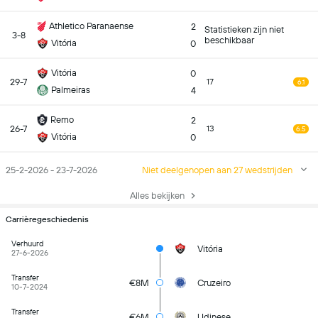
Athletico Paranaense
2
Statistieken zijn niet
3-8
beschikbaar
Vitória
0
Vitória
0
29-7
17
6.1
Palmeiras
4
Remo
2
26-7
13
6.5
Vitória
0
25-2-2026 - 23-7-2026
Niet deelgenopen aan 27 wedstrijden
Alles bekijken
Carrièregeschiedenis
Verhuurd
Vitória
27-6-2026
Transfer
€8M
Cruzeiro
10-7-2024
Transfer
€6M
Udinese