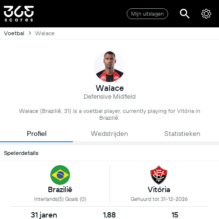
Mijn uitslagen
Voetbal
Walace
Walace
Defensive Midfield
Walace (Brazilië, 31) is a voetbal player, currently playing for Vitória in
Brazilië.
Profiel
Wedstrijden
Statistieken
Spelerdetails
Brazilië
Vitória
Interlands(5) Goals (0)
Gehuurd tot 31-12-2026
31 jaren
1.88
15