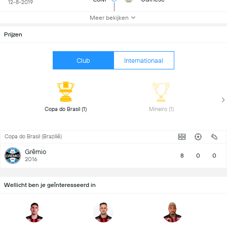
12-8-2019
Meer bekijken
Prijzen
Club
Internationaal
 Copa do Brasil (1) 
 Mineiro (1) 
Copa do Brasil (Brazilië)
Grêmio
8
0
0
2016
Wellicht ben je geïnteresseerd in