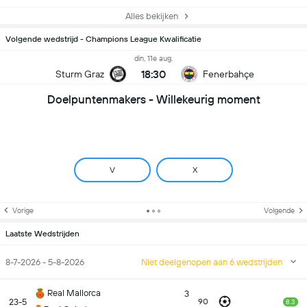
Alles bekijken
Volgende wedstrijd - Champions League Kwalificatie
din, 11e aug.
18:30
Sturm Graz
Fenerbahçe
Doelpuntenmakers - Willekeurig moment
V
X
Vorige
Volgende
Laatste Wedstrijden
8-7-2026 - 5-8-2026
Niet deelgenopen aan 6 wedstrijden
Real Mallorca
3
23-5
90
8.3