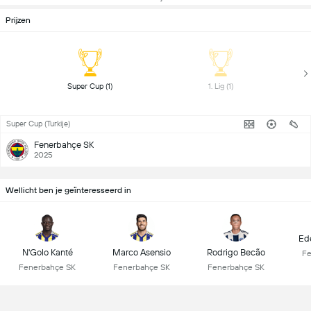
Prijzen
 Super Cup (1) 
 1. Lig (1) 
Super Cup (Turkije)
Fenerbahçe SK
2025
Wellicht ben je geïnteresseerd in
Ed
N'Golo Kanté
Marco Asensio
Rodrigo Becão
Fe
Fenerbahçe SK
Fenerbahçe SK
Fenerbahçe SK