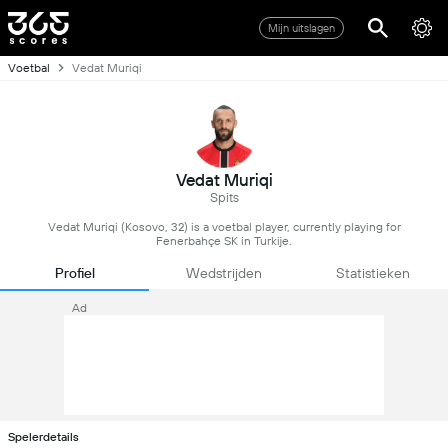
Mijn uitslagen
Voetbal
Vedat Muriqi
Vedat Muriqi
Spits
Vedat Muriqi (Kosovo, 32) is a voetbal player, currently playing for
Fenerbahçe SK in Turkije.
Profiel
Wedstrijden
Statistieken
Ad
Spelerdetails