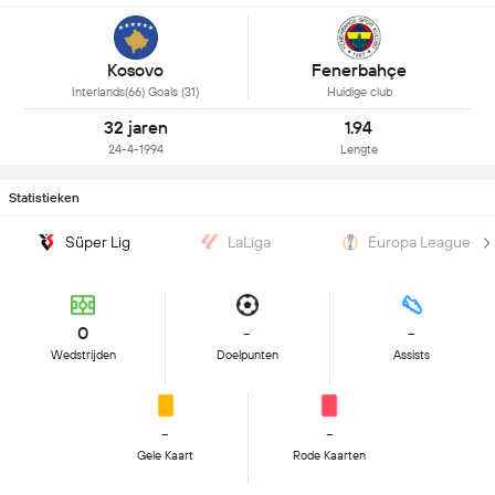
Kosovo
Fenerbahçe
Interlands(66) Goals (31)
Huidige club
32 jaren
1.94
24-4-1994
Lengte
Statistieken
Süper Lig
LaLiga
Europa League
0
-
-
Wedstrijden
Doelpunten
Assists
-
-
Gele Kaart
Rode Kaarten