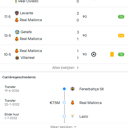
Real Oviedo
0
Levante
2
17-5
90
7.0
Real Mallorca
0
Getafe
3
13-5
90
6.8
Real Mallorca
1
Real Mallorca
1
10-5
90
7.8
Villarreal
1
Alles bekijken
Carrièregeschiedenis
Transfer
Fenerbahçe SK
19-6-2026
Transfer
€7.5M
Real Mallorca
22-7-2022
Einde huur
Lazio
1-7-2022
Meer bekijken