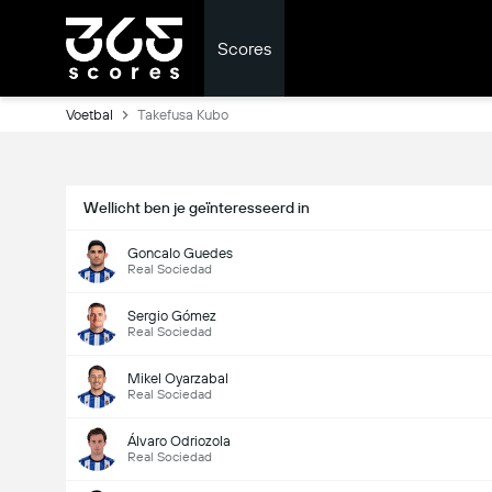
Scores
Voetbal
Takefusa Kubo
Wellicht ben je geïnteresseerd in
Goncalo Guedes
Real Sociedad
Sergio Gómez
Real Sociedad
Mikel Oyarzabal
Real Sociedad
Álvaro Odriozola
Real Sociedad