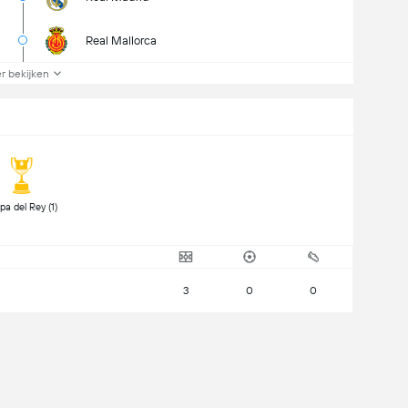
Real Mallorca
r bekijken
 Copa del Rey (1) 
3
0
0