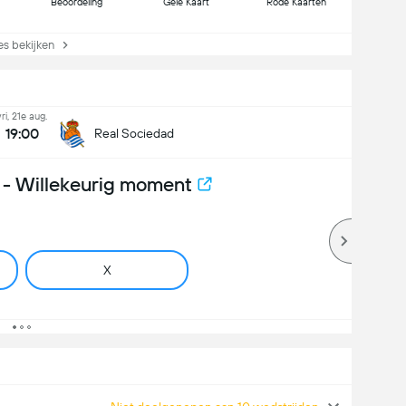
Beoordeling
Gele Kaart
Rode Kaarten
s bekijken
vri, 21e aug.
19:00
Real Sociedad
- Willekeurig moment
X