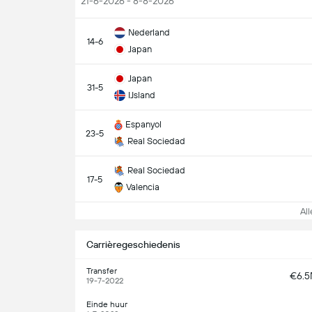
21-6-2026 - 8-8-2026
Nederland
14-6
Japan
Japan
31-5
IJsland
Espanyol
23-5
Real Sociedad
Real Sociedad
17-5
Valencia
Alle
Carrièregeschiedenis
Transfer
€6.
19-7-2022
Einde huur