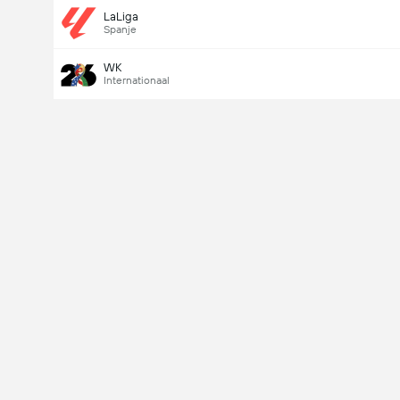
LaLiga
Spanje
WK
Internationaal
Last Goalscorer
V
X