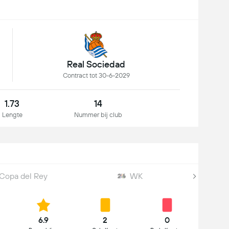
Real Sociedad
Contract tot 30-6-2029
1.73
14
Lengte
Nummer bij club
Copa del Rey
WK
6.9
2
0