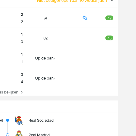
Niet deelgenopen aan 10 wedstrijden
2
74
7.2
2
1
82
7.5
0
1
Op de bank
1
3
Op de bank
4
s bekijken
5M
Real Sociedad
Real Madrid