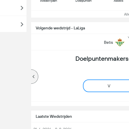
Wedstrijden
Doelpunten
Assists
Alle
Volgende wedstrijd - LaLiga
Betis
Doelpuntenmakers 
V
Laatste Wedstrijden