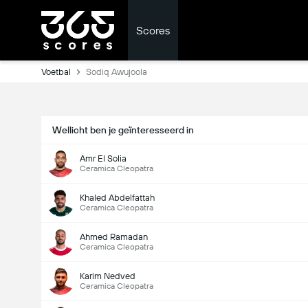
Scores
Voetbal
Sodiq Awujoola
Wellicht ben je geïnteresseerd in
Amr El Solia
Ceramica Cleopatra
Khaled Abdelfattah
Ceramica Cleopatra
Ahmed Ramadan
Ceramica Cleopatra
Karim Nedved
Ceramica Cleopatra