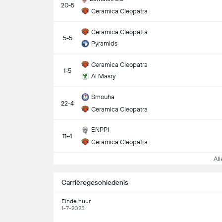
20-5
Ceramica Cleopatra
Ceramica Cleopatra
5-5
Pyramids
Ceramica Cleopatra
1-5
Al Masry
Smouha
22-4
Ceramica Cleopatra
ENPPI
11-4
Ceramica Cleopatra
Alle
Carrièregeschiedenis
Einde huur
1-7-2025