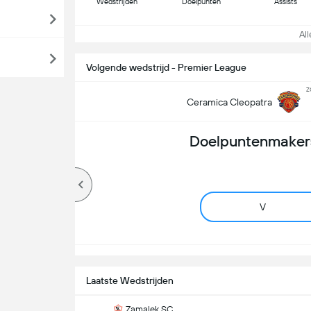
Wedstrijden
Doelpunten
Assists
Alle
Volgende wedstrijd - Premier League
z
Ceramica Cleopatra
Doelpuntenmakers
V
Laatste Wedstrijden
Zamalek SC