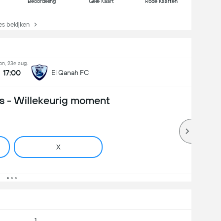
Beoordeling
Gele Kaart
Rode Kaarten
s bekijken
on, 23e aug.
17:00
El Qanah FC
 - Willekeurig moment
X
1