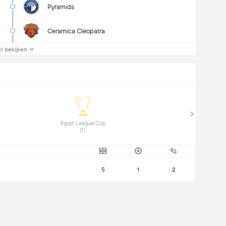
Pyramids
Ceramica Cleopatra
r bekijken
 Egypt League Cup 
(1) 
5
1
2