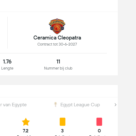
Ceramica Cleopatra
Contract tot 30-6-2027
1.76
11
Lengte
Nummer bij club
r van Egypte
Egypt League Cup
7.2
3
0