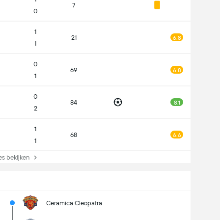
7
0
1
21
6.8
1
0
69
6.8
1
0
84
8.1
2
1
68
6.6
1
s bekijken
Ceramica Cleopatra