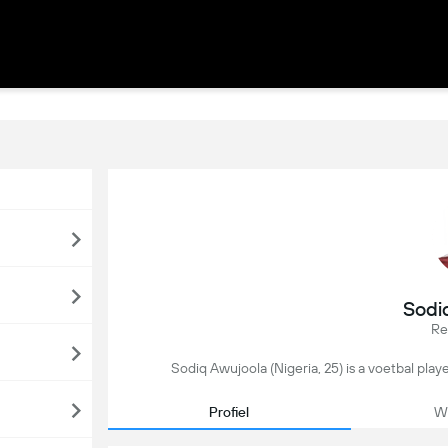
Sodi
Re
Sodiq Awujoola (Nigeria, 25) is a voetbal play
Profiel
We