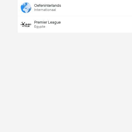
Oefeninterlands
Internationaal
Premier League
Egypte
Last Goalscorer
V
X