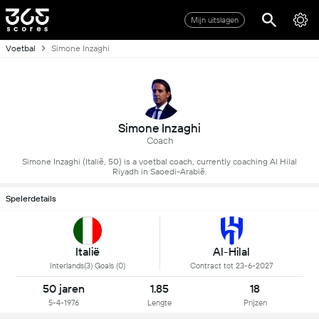
Mijn uitslagen
Voetbal
Simone Inzaghi
Simone Inzaghi
Coach
Simone Inzaghi (Italië, 50) is a voetbal coach, currently coaching Al Hilal
Riyadh in Saoedi-Arabië.
Spelerdetails
Italië
Al-Hilal
Interlands(3) Goals (0)
Contract tot 23-6-2027
50 jaren
1.85
18
5-4-1976
Lengte
Prijzen