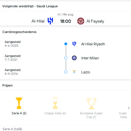
Volgende wedstrijd - Saudi League
vri, 14e aug.
18:00
Al-Hilal
Al Faysaly
Carrièregeschiedenis
Aangesteld
Al Hilal Riyadh
4-6-2025
Aangesteld
Inter Milan
7-7-2021
Aangesteld
Lazio
4-4-2016
Prijzen
 Serie A (2) 
 Coppa Italia (6) 
 Europese Super 
 Superco
Cup (1) 
Serie A (Italië)