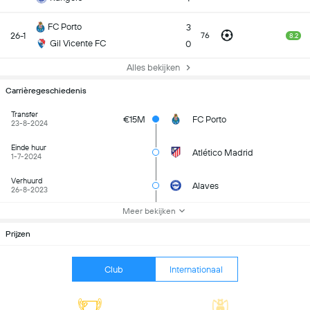
FC Porto
3
26-1
76
8.2
Gil Vicente FC
0
Alles bekijken
Carrièregeschiedenis
Transfer
€15M
FC Porto
23-8-2024
Einde huur
Atlético Madrid
1-7-2024
Verhuurd
Alaves
26-8-2023
Meer bekijken
Prijzen
Club
Internationaal