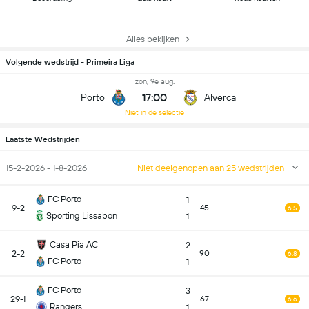
Alles bekijken
Volgende wedstrijd - Primeira Liga
zon, 9e aug.
17:00
Porto
Alverca
Niet in de selectie
Laatste Wedstrijden
15-2-2026 - 1-8-2026
Niet deelgenopen aan 25 wedstrijden
FC Porto
1
9-2
45
6.5
Sporting Lissabon
1
Casa Pia AC
2
2-2
90
6.8
FC Porto
1
FC Porto
3
29-1
67
6.6
Rangers
1