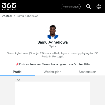
Mijn uitslagen
Voetbal
Samu Aghehowa
Samu Aghehowa
Spits
Samu Aghehowa (Spanje, 22) is a voetbal player, currently playing for FC
Porto in Portugal.
Kruisbandblessure - Verwachte terugkeer: Late October 2026
Profiel
Wedstrijden
Statistieken
Ad