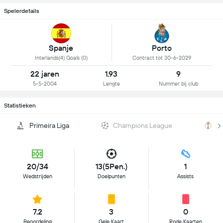
Spelerdetails
Spanje
Porto
Interlands(4) Goals (0)
Contract tot 30-6-2029
22 jaren
1.93
9
5-5-2004
Lengte
Nummer bij club
Statistieken
Primeira Liga
Champions League
E
20/34
13(5Pen.)
1
Wedstrijden
Doelpunten
Assists
7.2
3
0
Beoordeling
Gele Kaart
Rode Kaarten