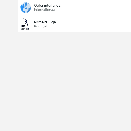
Oefeninterlands
Internationaal
Primeira Liga
Portugal
Last Goalscorer
V
X