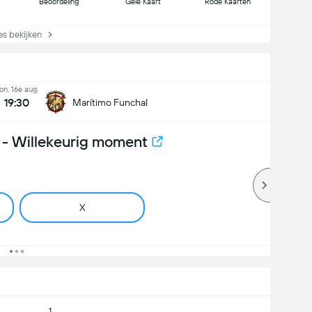
Beoordeling
Gele Kaart
Rode Kaarten
s bekijken
on, 16e aug.
19:30
Marítimo Funchal
- Willekeurig moment
X
1