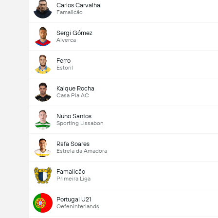
Carlos Carvalhal
Famalicão
Sergi Gómez
Alverca
Ferro
Estoril
Kaique Rocha
Casa Pia AC
Nuno Santos
Sporting Lissabon
Rafa Soares
Estrela da Amadora
Famalicão
Primeira Liga
Portugal U21
Oefeninterlands