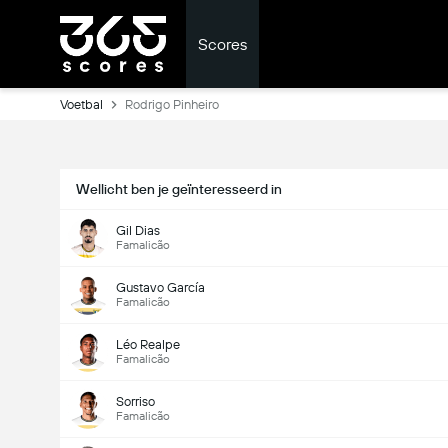
Scores
Voetbal
Rodrigo Pinheiro
Wellicht ben je geïnteresseerd in
Gil Dias
Famalicão
Gustavo García
Famalicão
Léo Realpe
Famalicão
Sorriso
Famalicão