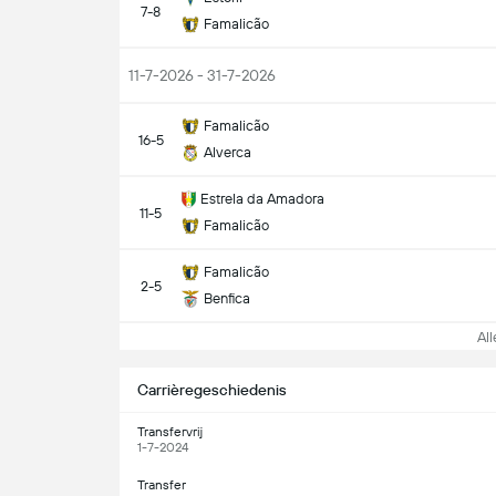
7-8
Famalicão
11-7-2026 - 31-7-2026
Famalicão
16-5
Alverca
Estrela da Amadora
11-5
Famalicão
Famalicão
2-5
Benfica
Alle
Carrièregeschiedenis
Transfervrij
1-7-2024
Transfer