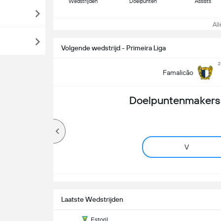
Wedstrijden
Doelpunten
Assists
Alle
Volgende wedstrijd - Primeira Liga
z
Famalicão
Doelpuntenmakers 
V
Laatste Wedstrijden
Estoril