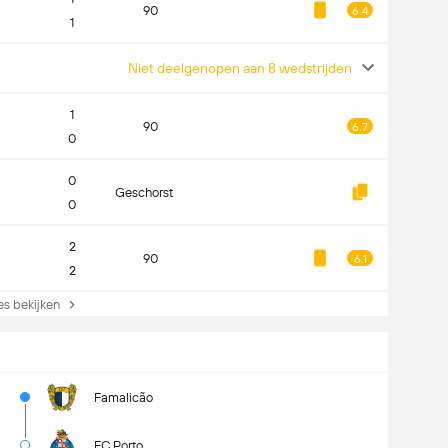
90
6.4
1
Niet deelgenopen aan 8 wedstrijden
1
90
6.7
0
0
Geschorst
0
2
90
6.1
2
s bekijken
Famalicão
FC Porto