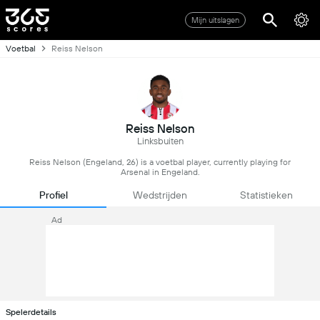
Mijn uitslagen
Voetbal
Reiss Nelson
Reiss Nelson
Linksbuiten
Reiss Nelson (Engeland, 26) is a voetbal player, currently playing for
Arsenal in Engeland.
Profiel
Wedstrijden
Statistieken
Ad
Spelerdetails