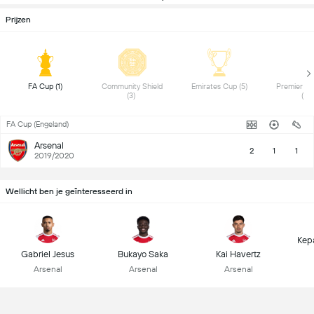
Prijzen
 FA Cup (1) 
 Community Shield 
 Emirates Cup (5) 
 Premier Le
(3) 
(1) 
FA Cup (Engeland)
Arsenal
2
1
1
2019/2020
Wellicht ben je geïnteresseerd in
Kep
Gabriel Jesus
Bukayo Saka
Kai Havertz
Arsenal
Arsenal
Arsenal