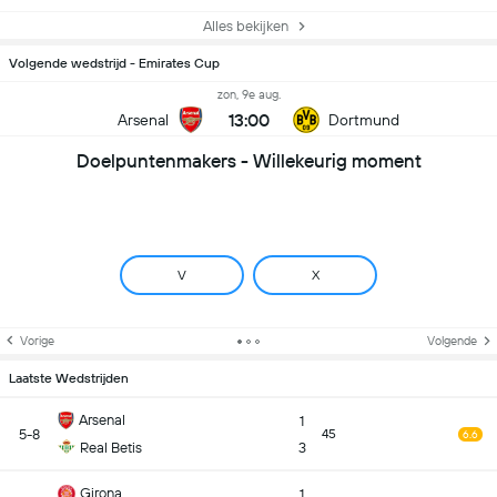
Alles bekijken
Volgende wedstrijd - Emirates Cup
zon, 9e aug.
13:00
Arsenal
Dortmund
Doelpuntenmakers - Willekeurig moment
V
X
Vorige
Volgende
Laatste Wedstrijden
Arsenal
1
5-8
45
6.6
Real Betis
3
Girona
1