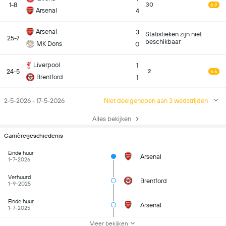
1-8
30
6.9
Arsenal
4
Arsenal
3
Statistieken zijn niet
25-7
beschikbaar
MK Dons
0
Liverpool
1
24-5
2
6.5
Brentford
1
2-5-2026 - 17-5-2026
Niet deelgenopen aan 3 wedstrijden
Alles bekijken
Carrièregeschiedenis
Einde huur
Arsenal
1-7-2026
Verhuurd
Brentford
1-9-2025
Einde huur
Arsenal
1-7-2025
Meer bekijken