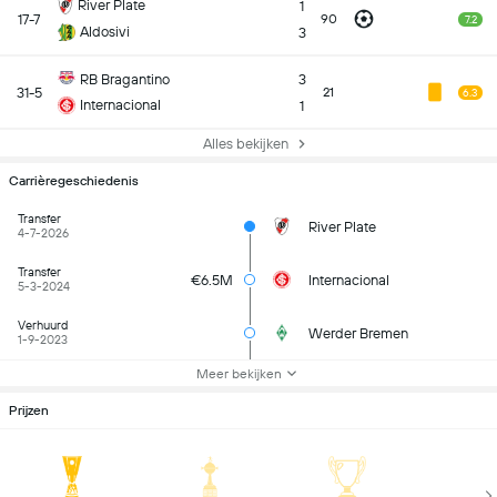
River Plate
1
17-7
90
7.2
Aldosivi
3
RB Bragantino
3
31-5
21
6.3
Internacional
1
Alles bekijken
Carrièregeschiedenis
Transfer
River Plate
4-7-2026
Transfer
€6.5M
Internacional
5-3-2024
Verhuurd
Werder Bremen
1-9-2023
Meer bekijken
Prijzen