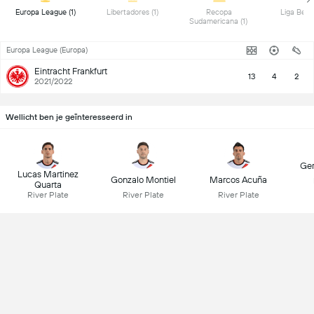
 Europa League (1) 
 Libertadores (1) 
 Recopa 
Sudamericana (1) 
Europa League (Europa)
Eintracht Frankfurt
13
4
2
2021/2022
Wellicht ben je geïnteresseerd in
Ger
Lucas Martinez
Gonzalo Montiel
Marcos Acuña
Quarta
River Plate
River Plate
River Plate