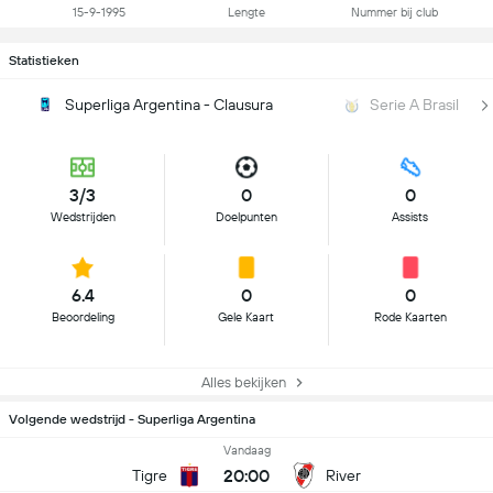
15-9-1995
Lengte
Nummer bij club
Statistieken
Superliga Argentina - Clausura
Serie A Brasil
3/3
0
0
Wedstrijden
Doelpunten
Assists
6.4
0
0
Beoordeling
Gele Kaart
Rode Kaarten
Alles bekijken
Volgende wedstrijd - Superliga Argentina
Vandaag
20:00
Tigre
River