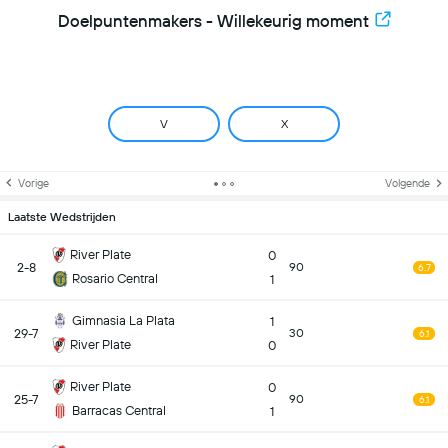
Doelpuntenmakers - Willekeurig moment
V
X
Vorige
Volgende
Laatste Wedstrijden
River Plate
0
2-8
90
6.7
Rosario Central
1
Gimnasia La Plata
1
29-7
30
6.1
River Plate
0
River Plate
0
25-7
90
6.1
Barracas Central
1