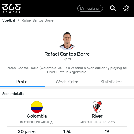
Mijn uitslagen
Voetbal
Rafael Santos Borre
Rafael Santos Borre
Spits
Rafael Santos Borre (Colombia, 30) is a voetbal player, currently playing for
River Plate in Argentinië.
Profiel
Wedstrijden
Statistieken
Spelerdetails
Colombia
River
Interlands(44) Goals (6)
Contract tot 31-12-2029
30 jaren
1.74
19