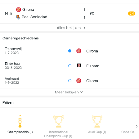
Girona
1
14-5
90
6.4
Real Sociedad
1
Alles bekijken
Carrièregeschiedenis
Transfervrij
Girona
1-7-2023
Einde huur
Fulham
30-6-2023
Verhuurd
Girona
1-9-2022
Meer bekijken
Prijzen
 Championship (1) 
 International 
 Audi Cup (1) 
Champions Cup (1) 