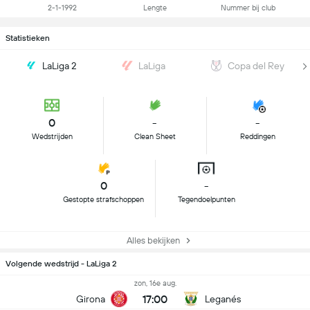
2-1-1992
Lengte
Nummer bij club
Statistieken
LaLiga 2
LaLiga
Copa del Rey
0
-
-
Wedstrijden
Clean Sheet
Reddingen
0
-
Gestopte strafschoppen
Tegendoelpunten
Alles bekijken
Volgende wedstrijd - LaLiga 2
zon, 16e aug.
17:00
Girona
Leganés