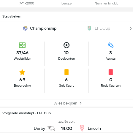
7-11-2000
Lengte
Nummer bij club
Statistieken
Championship
EFL Cup
37/46
10
3
Wedstrijden
Doelpunten
Assists
6.9
6
0
Beoordeling
Gele Kaart
Rode Kaarten
Alles bekijken
Volgende wedstrijd - EFL Cup
zat, 8e aug.
14:00
Derby
Lincoln