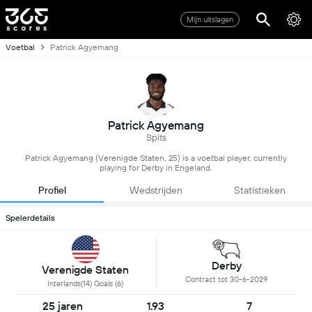
Mijn uitslagen
Voetbal
Patrick Agyemang
Patrick Agyemang
Spits
Patrick Agyemang (Verenigde Staten, 25) is a voetbal player, currently
playing for Derby in Engeland.
Profiel
Wedstrijden
Statistieken
Spelerdetails
Derby
Verenigde Staten
Contract tot 30-6-2029
Interlands(14) Goals (6)
25 jaren
1.93
7