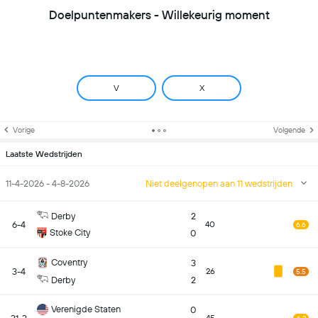
Doelpuntenmakers - Willekeurig moment
V
X
Vorige
Volgende
Laatste Wedstrijden
11-4-2026 - 4-8-2026
Niet deelgenopen aan 11 wedstrijden
Derby
2
6-4
40
6.6
Stoke City
0
Coventry
3
3-4
26
5.5
Derby
2
Verenigde Staten
0