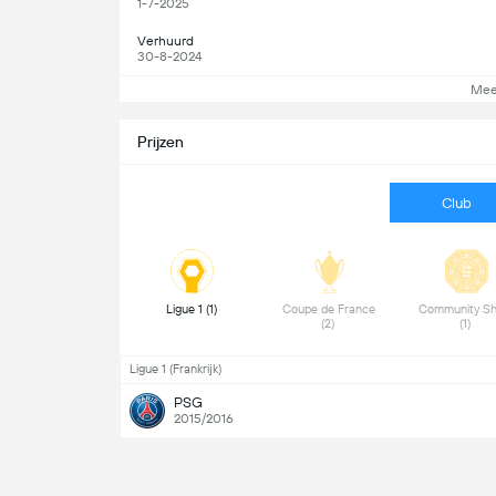
1-7-2025
Verhuurd
30-8-2024
Mee
Prijzen
Club
 Ligue 1 (1) 
 Coupe de France 
 Community Shi
(2) 
(1) 
Ligue 1 (Frankrijk)
PSG
2015/2016