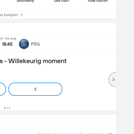
Beoordeling
Gele Kaart
Rode Kaarten
s bekijken
on, 16e aug.
18:45
PSG
 - Willekeurig moment
X