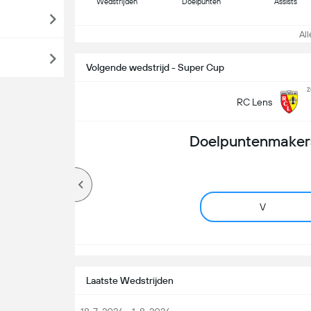
Wedstrijden
Doelpunten
Assists
Alle
Volgende wedstrijd - Super Cup
z
RC Lens
Doelpuntenmakers
V
Laatste Wedstrijden