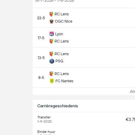
18-7-2026 - 1-8-2026
RC Lens
22-5
OGC Nice
Lyon
17-5
RC Lens
RC Lens
13-5
PSG
RC Lens
8-5
FC Nantes
Alle
Carrièregeschiedenis
Transfer
€3.
1-9-2025
Einde huur