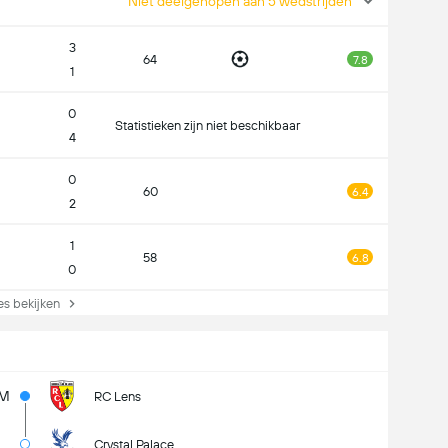
Niet deelgenopen aan 5 wedstrijden
3
64
7.8
1
0
Statistieken zijn niet beschikbaar
4
0
60
6.4
2
1
58
6.8
0
s bekijken
7M
RC Lens
Crystal Palace