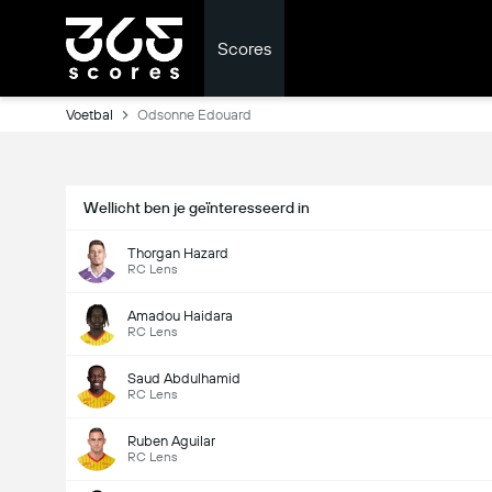
Scores
Voetbal
Odsonne Edouard
Wellicht ben je geïnteresseerd in
Thorgan Hazard
RC Lens
Amadou Haidara
RC Lens
Saud Abdulhamid
RC Lens
Ruben Aguilar
RC Lens