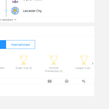
Leicester City
r bekijken
Internationaal
eld 
 Super Cup (3) 
 Scottish 
 League Cup (1) 
Premiership (3) 