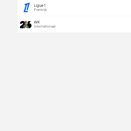
Ligue 1
Frankrijk
WK
Internationaal
Last Goalscorer
V
X