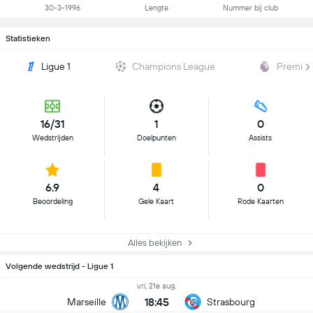
30-3-1996
Lengte
Nummer bij club
Statistieken
Ligue 1
Champions League
Premier
16/31
1
0
Wedstrijden
Doelpunten
Assists
6.9
4
0
Beoordeling
Gele Kaart
Rode Kaarten
Alles bekijken
Volgende wedstrijd - Ligue 1
vri, 21e aug.
18:45
Marseille
Strasbourg