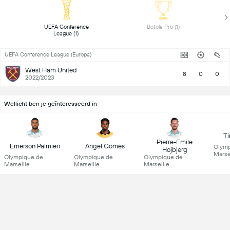
 UEFA Conference 
 Botola Pro (1) 
League (1) 
UEFA Conference League (Europa)
West Ham United
8
0
0
2022/2023
Wellicht ben je geïnteresseerd in
T
Pierre-Emile
Emerson Palmieri
Angel Gomes
Olymp
Hojbjerg
Marse
Olympique de
Olympique de
Olympique de
Marseille
Marseille
Marseille