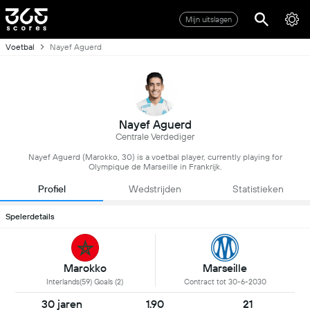
Mijn uitslagen
Voetbal
Nayef Aguerd
Nayef Aguerd
Centrale Verdediger
Nayef Aguerd (Marokko, 30) is a voetbal player, currently playing for
Olympique de Marseille in Frankrijk.
Profiel
Wedstrijden
Statistieken
Spelerdetails
Marokko
Marseille
Interlands(59) Goals (2)
Contract tot 30-6-2030
30 jaren
1.90
21