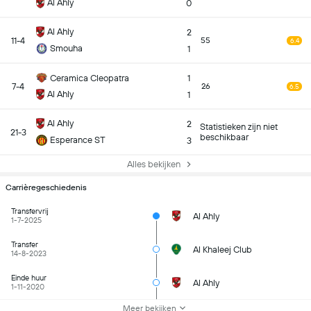
Al Ahly
0
Al Ahly
2
11-4
55
6.4
Smouha
1
Ceramica Cleopatra
1
7-4
26
6.5
Al Ahly
1
Al Ahly
2
Statistieken zijn niet
21-3
beschikbaar
Esperance ST
3
Alles bekijken
Carrièregeschiedenis
Transfervrij
Al Ahly
1-7-2025
Transfer
Al Khaleej Club
14-8-2023
Einde huur
Al Ahly
1-11-2020
Meer bekijken