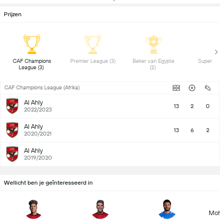
Prijzen
 CAF Champions 
 Premier League (3) 
 Beker van Egypte 
League (3) 
(2) 
CAF Champions League (Afrika)
Al Ahly
13
2
0
2022/2023
Al Ahly
13
6
2
2020/2021
Al Ahly
2019/2020
Wellicht ben je geïnteresseerd in
Mo