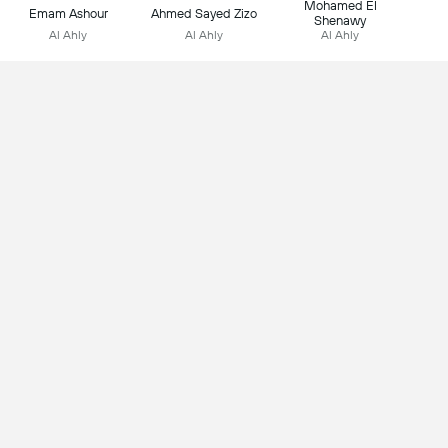
Mohamed El
Emam Ashour
Ahmed Sayed Zizo
Shenawy
Al Ahly
Al Ahly
Al Ahly