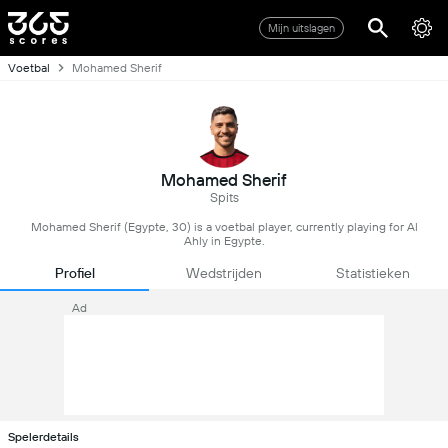
Mijn uitslagen
Voetbal
Mohamed Sherif
Mohamed Sherif
Spits
Mohamed Sherif (Egypte, 30) is a voetbal player, currently playing for Al
Ahly in Egypte.
Profiel
Wedstrijden
Statistieken
Ad
Spelerdetails