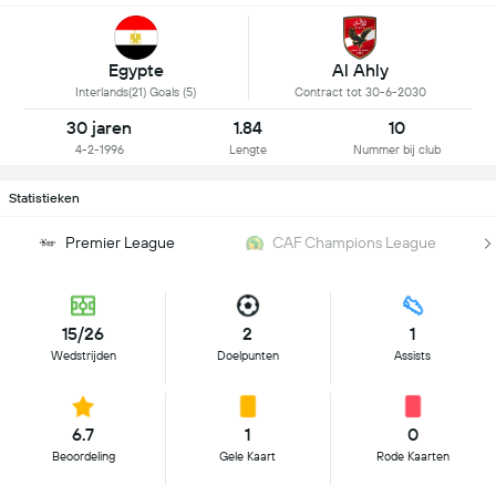
Egypte
Al Ahly
Interlands(21) Goals (5)
Contract tot 30-6-2030
30 jaren
1.84
10
4-2-1996
Lengte
Nummer bij club
Statistieken
Premier League
CAF Champions League
15/26
2
1
Wedstrijden
Doelpunten
Assists
6.7
1
0
Beoordeling
Gele Kaart
Rode Kaarten