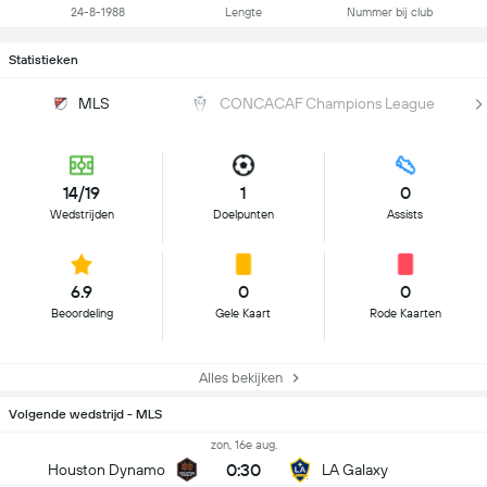
24-8-1988
Lengte
Nummer bij club
Statistieken
MLS
CONCACAF Champions League
14/19
1
0
Wedstrijden
Doelpunten
Assists
6.9
0
0
Beoordeling
Gele Kaart
Rode Kaarten
Alles bekijken
Volgende wedstrijd - MLS
zon, 16e aug.
0:30
Houston Dynamo
LA Galaxy