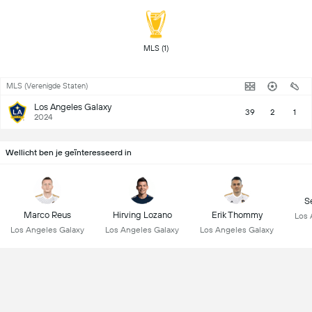
 MLS (1) 
MLS (Verenigde Staten)
Los Angeles Galaxy
39
2
1
2024
Wellicht ben je geïnteresseerd in
S
Marco Reus
Hirving Lozano
Erik Thommy
Los 
Los Angeles Galaxy
Los Angeles Galaxy
Los Angeles Galaxy