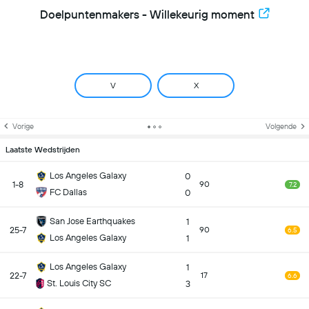
Doelpuntenmakers - Willekeurig moment
V
X
Vorige
Volgende
Laatste Wedstrijden
Los Angeles Galaxy
0
1-8
90
7.2
FC Dallas
0
San Jose Earthquakes
1
25-7
90
6.5
Los Angeles Galaxy
1
Los Angeles Galaxy
1
22-7
17
6.6
St. Louis City SC
3