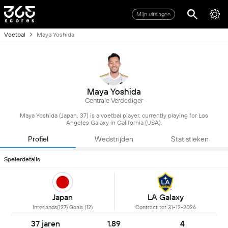
Mijn uitslagen
Voetbal
Maya Yoshida
Maya Yoshida
Centrale Verdediger
Maya Yoshida (Japan, 37) is a voetbal player, currently playing for Los
Angeles Galaxy in California (USA).
Profiel
Wedstrijden
Statistieken
Spelerdetails
Japan
LA Galaxy
Interlands(127) Goals (12)
Contract tot 31-12-2026
37 jaren
1.89
4