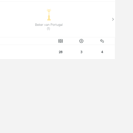
 Beker van Portugal 
(1) 
28
3
4