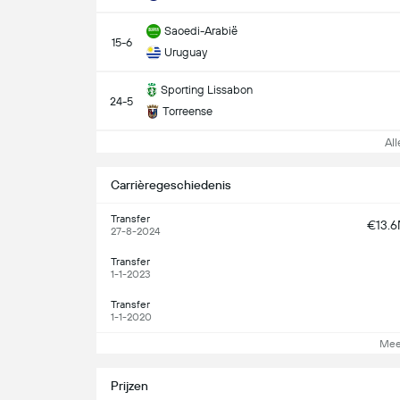
Saoedi-Arabië
15-6
Uruguay
Sporting Lissabon
24-5
Torreense
Alle
Carrièregeschiedenis
Transfer
€13.
27-8-2024
Transfer
1-1-2023
Transfer
1-1-2020
Mee
Prijzen