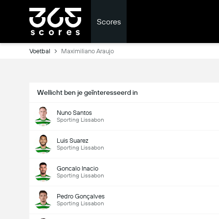
Scores
Voetbal
Maximiliano Araujo
Wellicht ben je geïnteresseerd in
Nuno Santos
Sporting Lissabon
Luis Suarez
Sporting Lissabon
Goncalo Inacio
Sporting Lissabon
Pedro Gonçalves
Sporting Lissabon