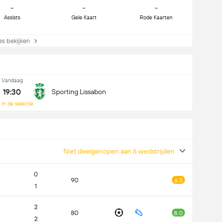
-
-
-
Assists
Gele Kaart
Rode Kaarten
s bekijken
Vandaag
19:30
Sporting Lissabon
 in de selectie
Niet deelgenopen aan 6 wedstrijden
0
90
6.5
1
2
80
8.0
2