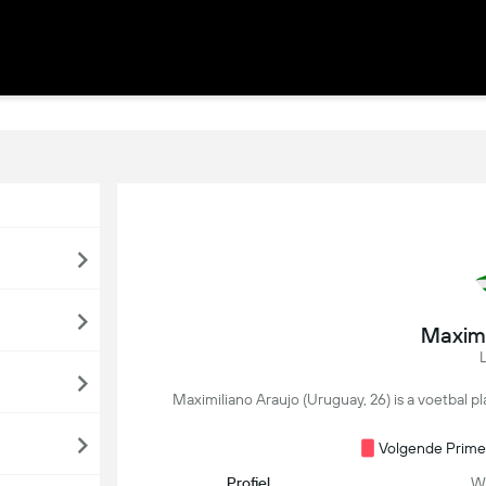
Maximi
Maximiliano Araujo (Uruguay, 26) is a voetbal pl
Volgende Primei
Profiel
We