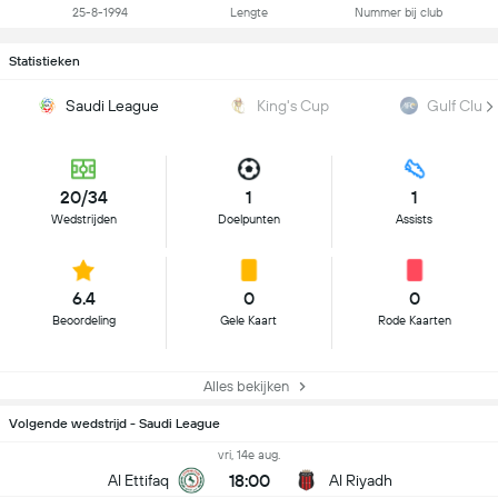
25-8-1994
Lengte
Nummer bij club
Statistieken
Saudi League
King's Cup
Gulf Club
20/34
1
1
Wedstrijden
Doelpunten
Assists
6.4
0
0
Beoordeling
Gele Kaart
Rode Kaarten
Alles bekijken
Volgende wedstrijd - Saudi League
vri, 14e aug.
18:00
Al Ettifaq
Al Riyadh