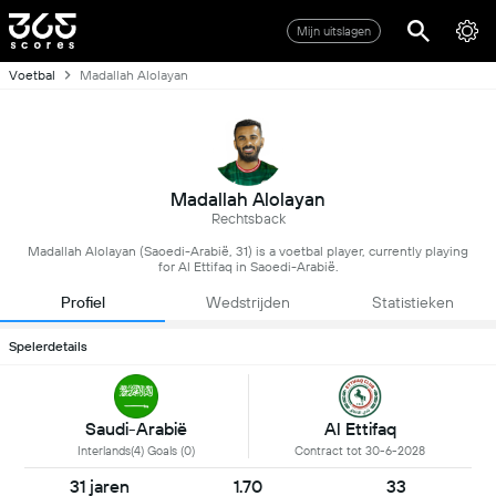
Mijn uitslagen
Voetbal
Madallah Alolayan
Madallah Alolayan
Rechtsback
Madallah Alolayan (Saoedi-Arabië, 31) is a voetbal player, currently playing
for Al Ettifaq in Saoedi-Arabië.
Profiel
Wedstrijden
Statistieken
Spelerdetails
Saudi-Arabië
Al Ettifaq
Interlands(4) Goals (0)
Contract tot 30-6-2028
31 jaren
1.70
33