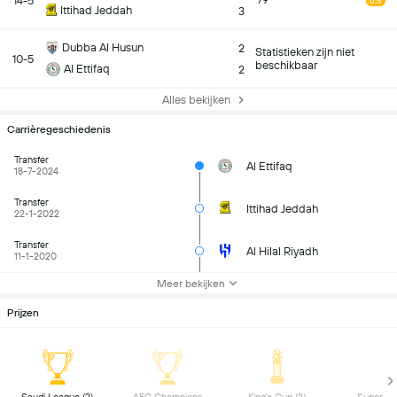
14-5
79
6.5
Ittihad Jeddah
3
Dubba Al Husun
2
Statistieken zijn niet
10-5
beschikbaar
Al Ettifaq
2
Alles bekijken
Carrièregeschiedenis
Transfer
Al Ettifaq
18-7-2024
Transfer
Ittihad Jeddah
22-1-2022
Transfer
Al Hilal Riyadh
11-1-2020
Meer bekijken
Prijzen