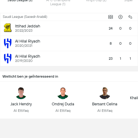
 Saudi League (3) 
 AFC Champions 
 King's Cup (2) 
League (1) 
Saudi League (Saoedi-Arabië)
Ittihad Jeddah
24
0
0
2022/2023
Al Hilal Riyadh
8
0
0
2020/2021
Al Hilal Riyadh
23
1
1
2019/2020
Wellicht ben je geïnteresseerd in
Khal
Jack Hendry
Ondrej Duda
Bersant Celina
Al Ettifaq
Al Ettifaq
Al Ettifaq