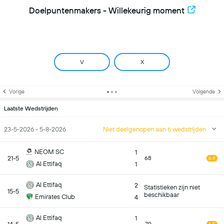
Doelpuntenmakers - Willekeurig moment
V
X
Vorige
Volgende
Laatste Wedstrijden
23-5-2026 - 5-8-2026
Niet deelgenopen aan 6 wedstrijden
NEOM SC
1
21-5
68
6.9
Al Ettifaq
1
Al Ettifaq
2
Statistieken zijn niet
15-5
beschikbaar
Emirates Club
4
Al Ettifaq
1