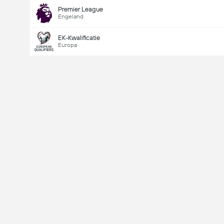
Premier League
Engeland
EK-Kwalificatie
Europa
Last Goalscorer
V
X