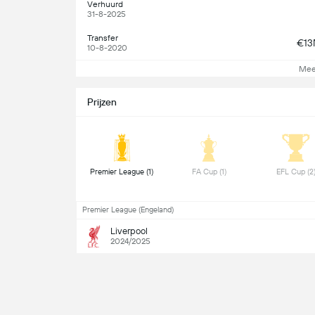
Verhuurd
31-8-2025
Transfer
€1
10-8-2020
Mee
Prijzen
 Premier League (1) 
 FA Cup (1) 
Premier League (Engeland)
Liverpool
2024/2025