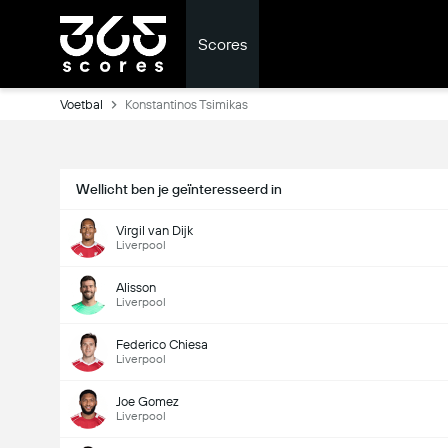
Scores
Voetbal
Konstantinos Tsimikas
Wellicht ben je geïnteresseerd in
Virgil van Dijk
Liverpool
Alisson
Liverpool
Federico Chiesa
Liverpool
Joe Gomez
Liverpool