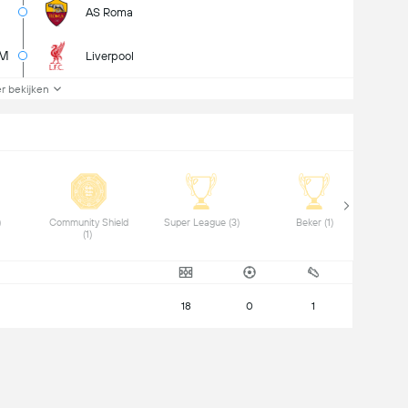
AS Roma
3M
Liverpool
r bekijken
 EFL Cup (2) 
 Community Shield 
 Super League (3) 
 Beker (1) 
(1) 
18
0
1