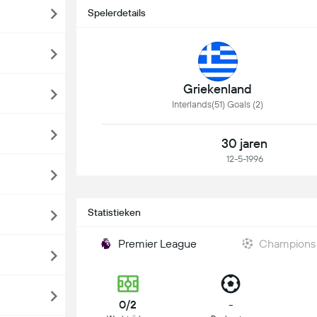
Spelerdetails
Griekenland
Interlands(51) Goals (2)
30 jaren
12-5-1996
Statistieken
Premier League
Champions
0/2
-