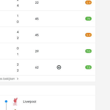
22
5.9
4
1
45
7.1
0
4
45
5.9
2
0
29
7.0
1
2
62
7.3
2
s bekijken
Liverpool