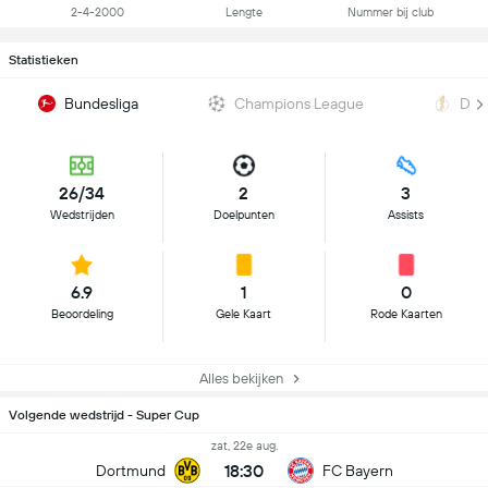
2-4-2000
Lengte
Nummer bij club
Statistieken
Bundesliga
Champions League
DFB
26/34
2
3
Wedstrijden
Doelpunten
Assists
6.9
1
0
Beoordeling
Gele Kaart
Rode Kaarten
Alles bekijken
Volgende wedstrijd - Super Cup
zat, 22e aug.
18:30
Dortmund
FC Bayern